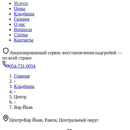
Услуги
Цены
Кладбища
Галерея
О нас
Вопросы
Статьи
Контакты
Лицензированный сервис восстановления надгробий —
по всей стране
054-731-0054
Главная
›
Кладбища
›
Центр
›
Вар Йкав
Центр
•
Вар Йкав, Рамла, Центральный округ