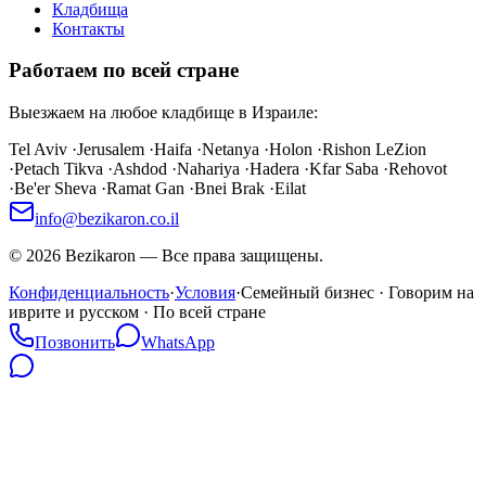
Кладбища
Контакты
Работаем по всей стране
Выезжаем на любое кладбище в Израиле:
Tel Aviv
·
Jerusalem
·
Haifa
·
Netanya
·
Holon
·
Rishon LeZion
·
Petach Tikva
·
Ashdod
·
Nahariya
·
Hadera
·
Kfar Saba
·
Rehovot
·
Be'er Sheva
·
Ramat Gan
·
Bnei Brak
·
Eilat
info@bezikaron.co.il
©
2026
Bezikaron
—
Все права защищены.
Конфиденциальность
·
Условия
·
Семейный бизнес · Говорим на
иврите и русском · По всей стране
Позвонить
WhatsApp