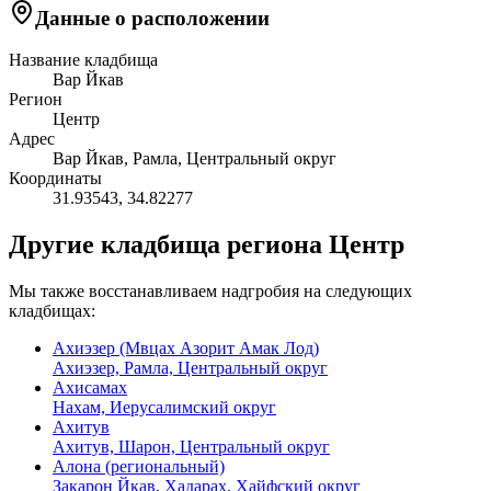
Данные о расположении
Название кладбища
Вар Йкав
Регион
Центр
Адрес
Вар Йкав, Рамла, Центральный округ
Координаты
31.93543
,
34.82277
Другие кладбища региона Центр
Мы также восстанавливаем надгробия на следующих
кладбищах:
Ахиэзер (Мвцах Азорит Амак Лод)
Ахиэзер, Рамла, Центральный округ
Ахисамах
Нахам, Иерусалимский округ
Ахитув
Ахитув, Шарон, Центральный округ
Алона (региональный)
Закарон Йкав, Хадарах, Хайфский округ