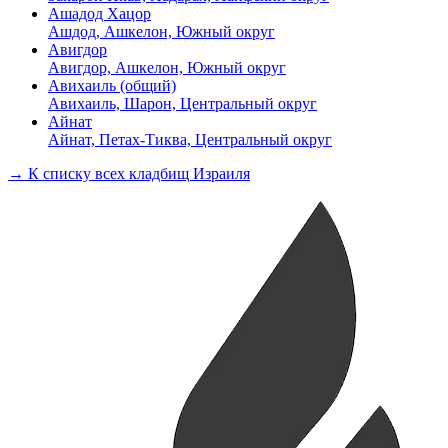
Ашадод Хацор
Ашдод, Ашкелон, Южный округ
Авигдор
Авигдор, Ашкелон, Южный округ
Авихаиль (общий)
Авихаиль, Шарон, Центральный округ
Айнат
Айнат, Петах-Тиква, Центральный округ
→ К списку всех кладбищ Израиля