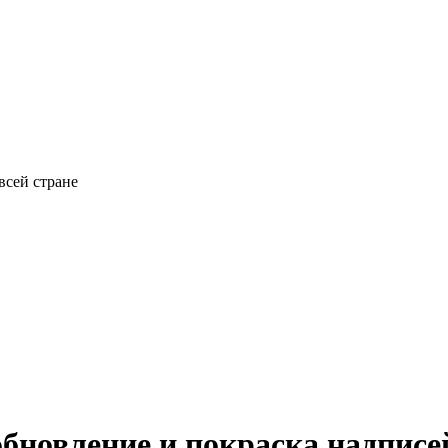
всей стране
обновление и покраска надпис