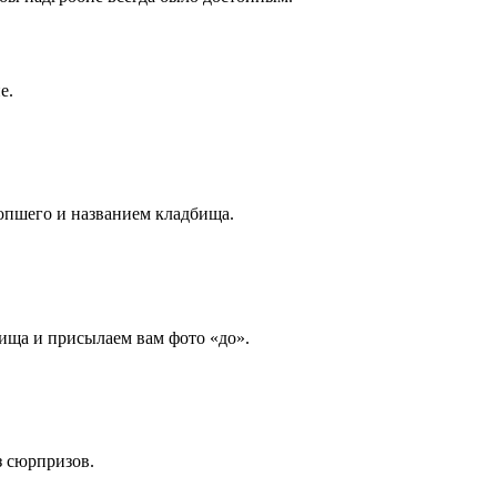
е.
опшего и названием кладбища.
ища и присылаем вам фото «до».
з сюрпризов.