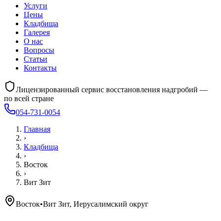
Услуги
Цены
Кладбища
Галерея
О нас
Вопросы
Статьи
Контакты
Лицензированный сервис восстановления надгробий —
по всей стране
054-731-0054
Главная
›
Кладбища
›
Восток
›
Вит Зит
Восток
•
Вит Зит, Иерусалимский округ