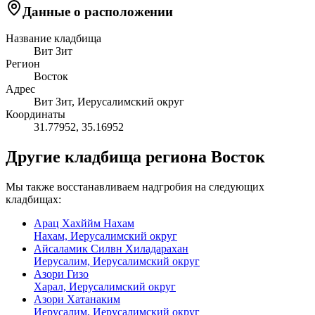
Данные о расположении
Название кладбища
Вит Зит
Регион
Восток
Адрес
Вит Зит, Иерусалимский округ
Координаты
31.77952
,
35.16952
Другие кладбища региона Восток
Мы также восстанавливаем надгробия на следующих
кладбищах:
Арац Хахййм Нахам
Нахам, Иерусалимский округ
Айсаламик Силвн Хиладарахан
Иерусалим, Иерусалимский округ
Азори Гизо
Харал, Иерусалимский округ
Азори Хатанаким
Иерусалим, Иерусалимский округ