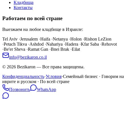
Кладбища
Контакты
Работаем по всей стране
Выезжаем на любое кладбище в Израиле:
Tel Aviv
·
Jerusalem
·
Haifa
·
Netanya
·
Holon
·
Rishon LeZion
·
Petach Tikva
·
Ashdod
·
Nahariya
·
Hadera
·
Kfar Saba
·
Rehovot
·
Be'er Sheva
·
Ramat Gan
·
Bnei Brak
·
Eilat
info@bezikaron.co.il
©
2026
Bezikaron
—
Все права защищены.
Конфиденциальность
·
Условия
·
Семейный бизнес · Говорим на
иврите и русском · По всей стране
Позвонить
WhatsApp