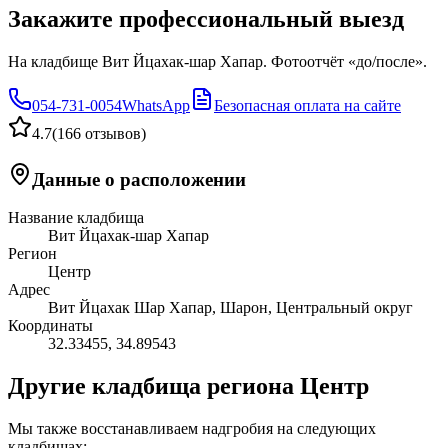
Закажите профессиональный выезд
На кладбище Вит Йцахак-шар Хапар. Фотоотчёт «до/после».
054-731-0054
WhatsApp
Безопасная оплата на сайте
4.7
(
166 отзывов
)
Данные о расположении
Название кладбища
Вит Йцахак-шар Хапар
Регион
Центр
Адрес
Вит Йцахак Шар Хапар, Шарон, Центральный округ
Координаты
32.33455
,
34.89543
Другие кладбища региона Центр
Мы также восстанавливаем надгробия на следующих
кладбищах: