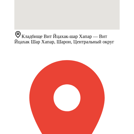
Кладбище
Вит Йцахак-шар Хапар
— Вит
Йцахак Шар Хапар, Шарон, Центральный округ