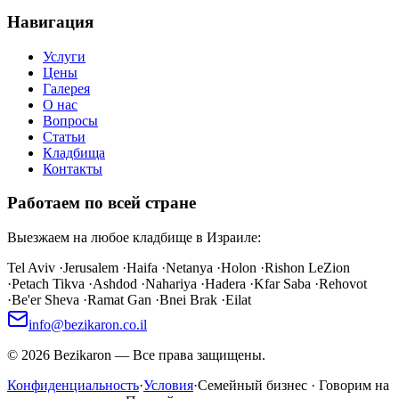
Навигация
Услуги
Цены
Галерея
О нас
Вопросы
Статьи
Кладбища
Контакты
Работаем по всей стране
Выезжаем на любое кладбище в Израиле:
Tel Aviv
·
Jerusalem
·
Haifa
·
Netanya
·
Holon
·
Rishon LeZion
·
Petach Tikva
·
Ashdod
·
Nahariya
·
Hadera
·
Kfar Saba
·
Rehovot
·
Be'er Sheva
·
Ramat Gan
·
Bnei Brak
·
Eilat
info@bezikaron.co.il
©
2026
Bezikaron
—
Все права защищены.
Конфиденциальность
·
Условия
·
Семейный бизнес · Говорим на