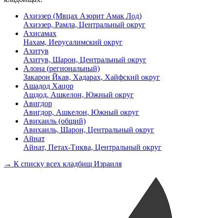
Ахиэзер (Мвцах Азорит Амак Лод)
Ахиэзер, Рамла, Центральный округ
Ахисамах
Нахам, Иерусалимский округ
Ахитув
Ахитув, Шарон, Центральный округ
Алона (региональный)
Закарон Йкав, Хадарах, Хайфский округ
Ашадод Хацор
Ашдод, Ашкелон, Южный округ
Авигдор
Авигдор, Ашкелон, Южный округ
Авихаиль (общий)
Авихаиль, Шарон, Центральный округ
Айнат
Айнат, Петах-Тиква, Центральный округ
→ К списку всех кладбищ Израиля