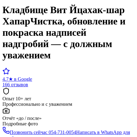
Кладбище
Вит Йцахак-шар
Хапар
Чистка, обновление и
покраска надписей
надгробий — с должным
уважением
4.7
★
в Google
166 отзывов
Опыт 10+ лет
Профессионально и с уважением
Отчёт «до / после»
Подробные фото
Позвонить сейчас
054-731-0054
Написать в WhatsApp для