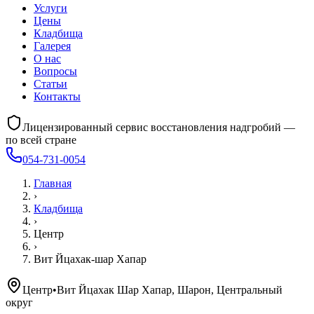
Услуги
Цены
Кладбища
Галерея
О нас
Вопросы
Статьи
Контакты
Лицензированный сервис восстановления надгробий —
по всей стране
054-731-0054
Главная
›
Кладбища
›
Центр
›
Вит Йцахак-шар Хапар
Центр
•
Вит Йцахак Шар Хапар, Шарон, Центральный
округ