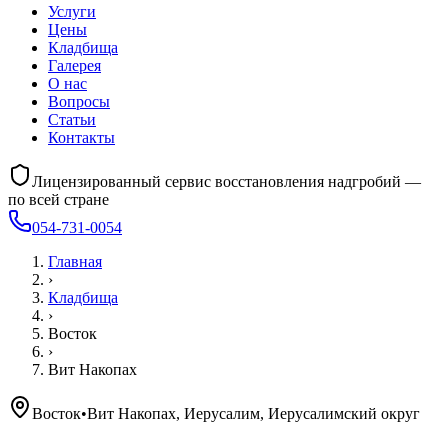
Услуги
Цены
Кладбища
Галерея
О нас
Вопросы
Статьи
Контакты
Лицензированный сервис восстановления надгробий —
по всей стране
054-731-0054
Главная
›
Кладбища
›
Восток
›
Вит Накопах
Восток
•
Вит Накопах, Иерусалим, Иерусалимский округ