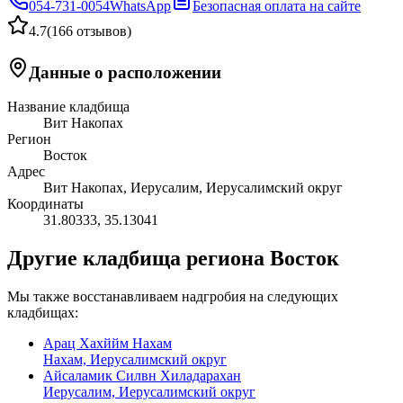
054-731-0054
WhatsApp
Безопасная оплата на сайте
4.7
(
166 отзывов
)
Данные о расположении
Название кладбища
Вит Накопах
Регион
Восток
Адрес
Вит Накопах, Иерусалим, Иерусалимский округ
Координаты
31.80333
,
35.13041
Другие кладбища региона Восток
Мы также восстанавливаем надгробия на следующих
кладбищах:
Арац Хахййм Нахам
Нахам, Иерусалимский округ
Айсаламик Силвн Хиладарахан
Иерусалим, Иерусалимский округ