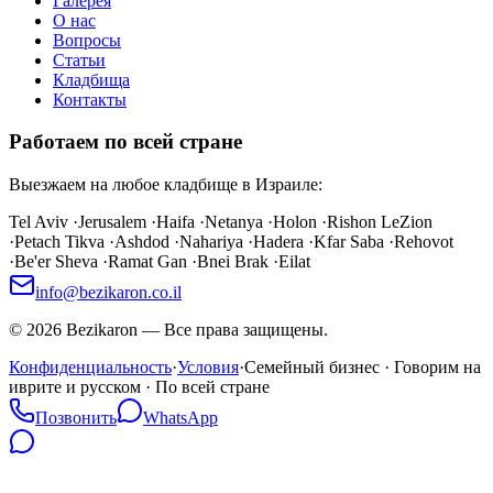
Галерея
О нас
Вопросы
Статьи
Кладбища
Контакты
Работаем по всей стране
Выезжаем на любое кладбище в Израиле:
Tel Aviv
·
Jerusalem
·
Haifa
·
Netanya
·
Holon
·
Rishon LeZion
·
Petach Tikva
·
Ashdod
·
Nahariya
·
Hadera
·
Kfar Saba
·
Rehovot
·
Be'er Sheva
·
Ramat Gan
·
Bnei Brak
·
Eilat
info@bezikaron.co.il
©
2026
Bezikaron
—
Все права защищены.
Конфиденциальность
·
Условия
·
Семейный бизнес · Говорим на
иврите и русском · По всей стране
Позвонить
WhatsApp