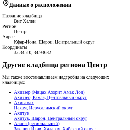
Данные о расположении
Название кладбища
Вит Халви
Регион
Центр
Адрес
Кфар-Йона, Шарон, Центральный округ
Координаты
32.34510
,
34.93682
Другие кладбища региона Центр
Мы также восстанавливаем надгробия на следующих
кладбищах:
Ахиэзер (Мвцах Азорит Амак Лод)
Ахиэзер, Рамла, Центральный округ
Ахисамах
Нахам, Иерусалимский округ
Ахитув
Ахитув, Шарон, Центральный округ
Алона (региональный)
Закарон Йкав, Хадарах, Хайфский округ