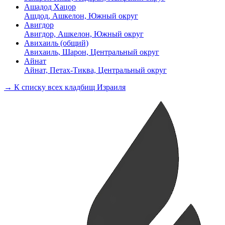
Ашадод Хацор
Ашдод, Ашкелон, Южный округ
Авигдор
Авигдор, Ашкелон, Южный округ
Авихаиль (общий)
Авихаиль, Шарон, Центральный округ
Айнат
Айнат, Петах-Тиква, Центральный округ
→ К списку всех кладбищ Израиля