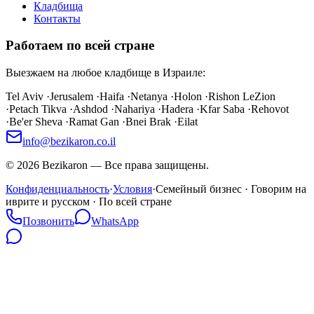
Кладбища
Контакты
Работаем по всей стране
Выезжаем на любое кладбище в Израиле:
Tel Aviv
·
Jerusalem
·
Haifa
·
Netanya
·
Holon
·
Rishon LeZion
·
Petach Tikva
·
Ashdod
·
Nahariya
·
Hadera
·
Kfar Saba
·
Rehovot
·
Be'er Sheva
·
Ramat Gan
·
Bnei Brak
·
Eilat
info@bezikaron.co.il
©
2026
Bezikaron
—
Все права защищены.
Конфиденциальность
·
Условия
·
Семейный бизнес · Говорим на
иврите и русском · По всей стране
Позвонить
WhatsApp