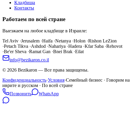
Кладбища
Контакты
Работаем по всей стране
Выезжаем на любое кладбище в Израиле:
Tel Aviv
·
Jerusalem
·
Haifa
·
Netanya
·
Holon
·
Rishon LeZion
·
Petach Tikva
·
Ashdod
·
Nahariya
·
Hadera
·
Kfar Saba
·
Rehovot
·
Be'er Sheva
·
Ramat Gan
·
Bnei Brak
·
Eilat
info@bezikaron.co.il
©
2026
Bezikaron
—
Все права защищены.
Конфиденциальность
·
Условия
·
Семейный бизнес · Говорим на
иврите и русском · По всей стране
Позвонить
WhatsApp