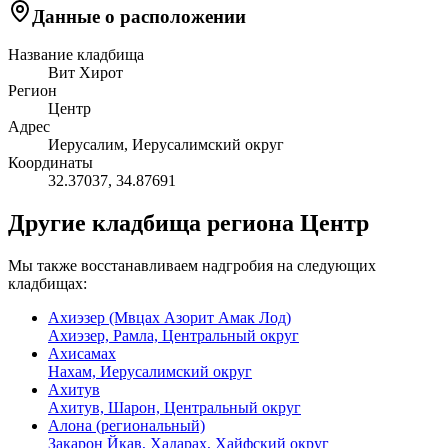
Данные о расположении
Название кладбища
Вит Хирот
Регион
Центр
Адрес
Иерусалим, Иерусалимский округ
Координаты
32.37037
,
34.87691
Другие кладбища региона Центр
Мы также восстанавливаем надгробия на следующих
кладбищах:
Ахиэзер (Мвцах Азорит Амак Лод)
Ахиэзер, Рамла, Центральный округ
Ахисамах
Нахам, Иерусалимский округ
Ахитув
Ахитув, Шарон, Центральный округ
Алона (региональный)
Закарон Йкав, Хадарах, Хайфский округ