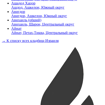
Ашадод Хацор
Ашдод, Ашкелон, Южный округ
Авигдор
Авигдор, Ашкелон, Южный округ
Авихаиль (общий)
Авихаиль, Шарон, Центральный округ
Айнат
Айнат, Петах-Тиква, Центральный округ
→ К списку всех кладбищ Израиля