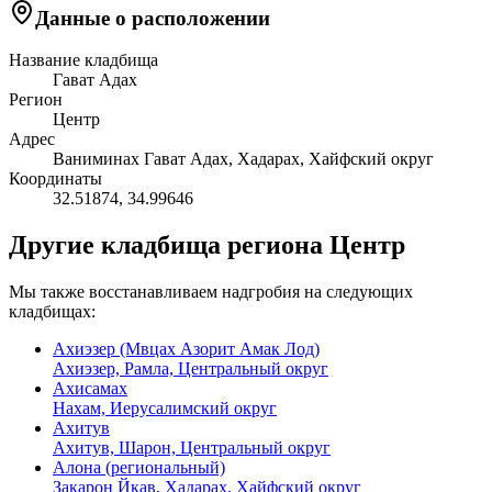
Данные о расположении
Название кладбища
Гават Адах
Регион
Центр
Адрес
Ваниминах Гават Адах, Хадарах, Хайфский округ
Координаты
32.51874
,
34.99646
Другие кладбища региона Центр
Мы также восстанавливаем надгробия на следующих
кладбищах:
Ахиэзер (Мвцах Азорит Амак Лод)
Ахиэзер, Рамла, Центральный округ
Ахисамах
Нахам, Иерусалимский округ
Ахитув
Ахитув, Шарон, Центральный округ
Алона (региональный)
Закарон Йкав, Хадарах, Хайфский округ