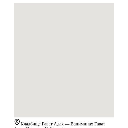
Кладбище
Гават Адах
— Ваниминах Гават