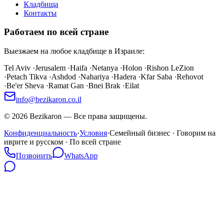
Кладбища
Контакты
Работаем по всей стране
Выезжаем на любое кладбище в Израиле:
Tel Aviv
·
Jerusalem
·
Haifa
·
Netanya
·
Holon
·
Rishon LeZion
·
Petach Tikva
·
Ashdod
·
Nahariya
·
Hadera
·
Kfar Saba
·
Rehovot
·
Be'er Sheva
·
Ramat Gan
·
Bnei Brak
·
Eilat
info@bezikaron.co.il
©
2026
Bezikaron
—
Все права защищены.
Конфиденциальность
·
Условия
·
Семейный бизнес · Говорим на
иврите и русском · По всей стране
Позвонить
WhatsApp