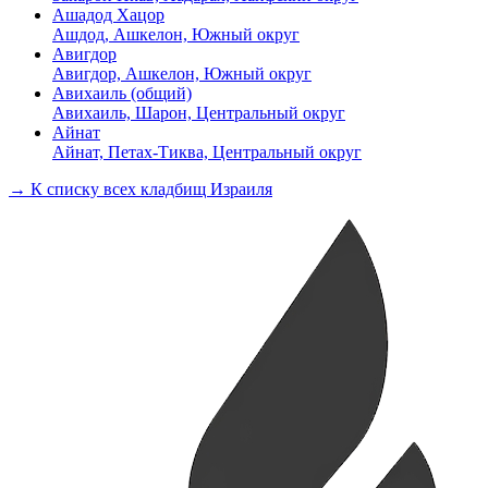
Ашадод Хацор
Ашдод, Ашкелон, Южный округ
Авигдор
Авигдор, Ашкелон, Южный округ
Авихаиль (общий)
Авихаиль, Шарон, Центральный округ
Айнат
Айнат, Петах-Тиква, Центральный округ
→ К списку всех кладбищ Израиля