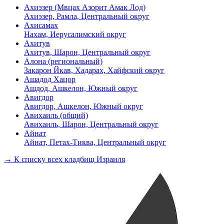
Ахиэзер (Мвцах Азорит Амак Лод)
Ахиэзер, Рамла, Центральный округ
Ахисамах
Нахам, Иерусалимский округ
Ахитув
Ахитув, Шарон, Центральный округ
Алона (региональный)
Закарон Йкав, Хадарах, Хайфский округ
Ашадод Хацор
Ашдод, Ашкелон, Южный округ
Авигдор
Авигдор, Ашкелон, Южный округ
Авихаиль (общий)
Авихаиль, Шарон, Центральный округ
Айнат
Айнат, Петах-Тиква, Центральный округ
→ К списку всех кладбищ Израиля