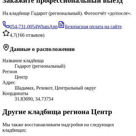
Закажите профессиональный выезд
На кладбище Гадарот (региональный). Фотоотчёт «до/после».
054-731-0054
WhatsApp
Безопасная оплата на сайте
4.7
(
166 отзывов
)
Данные о расположении
Название кладбища
Гадарот (региональный)
Регион
Центр
Адрес
Шадамах, Реховот, Центральный округ
Координаты
31.83690
,
34.73754
Другие кладбища региона Центр
Мы также восстанавливаем надгробия на следующих
кладбищах: