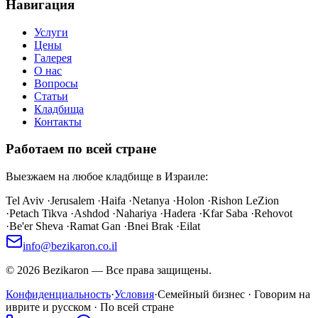
Навигация
Услуги
Цены
Галерея
О нас
Вопросы
Статьи
Кладбища
Контакты
Работаем по всей стране
Выезжаем на любое кладбище в Израиле:
Tel Aviv
·
Jerusalem
·
Haifa
·
Netanya
·
Holon
·
Rishon LeZion
·
Petach Tikva
·
Ashdod
·
Nahariya
·
Hadera
·
Kfar Saba
·
Rehovot
·
Be'er Sheva
·
Ramat Gan
·
Bnei Brak
·
Eilat
info@bezikaron.co.il
©
2026
Bezikaron
—
Все права защищены.
Конфиденциальность
·
Условия
·
Семейный бизнес · Говорим на
иврите и русском · По всей стране