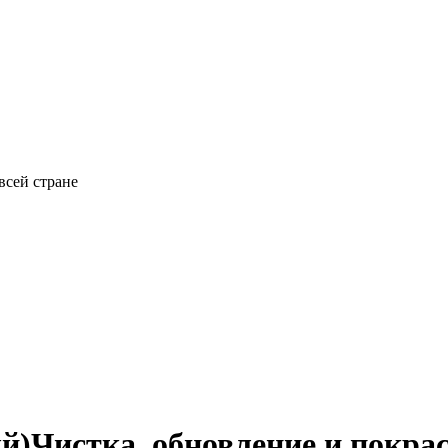
всей стране
й)
Чистка, обновление и покра