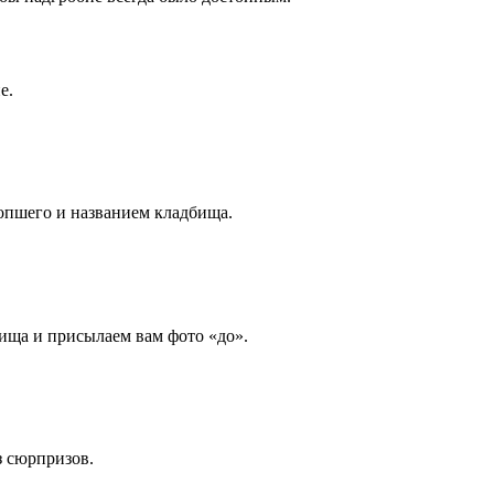
е.
опшего и названием кладбища.
ища и присылаем вам фото «до».
з сюрпризов.