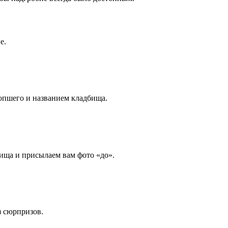
е.
опшего и названием кладбища.
ища и присылаем вам фото «до».
з сюрпризов.