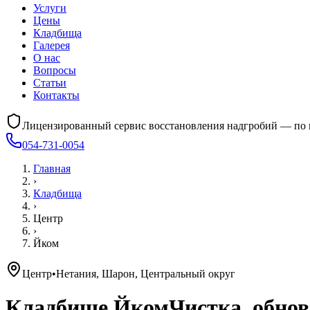
Услуги
Цены
Кладбища
Галерея
О нас
Вопросы
Статьи
Контакты
Лицензированный сервис восстановления надгробий — по 
054-731-0054
Главная
›
Кладбища
›
Центр
›
Йком
Центр
•
Нетания, Шарон, Центральный округ
Кладбище
Йком
Чистка, обно