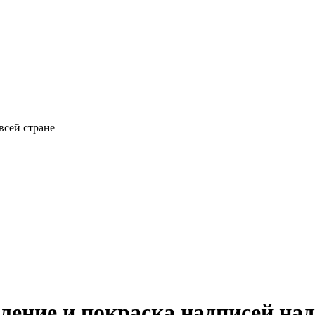
всей стране
вление и покраска надписей н