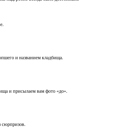
е.
опшего и названием кладбища.
ища и присылаем вам фото «до».
з сюрпризов.