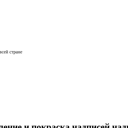
всей стране
ление и покраска надписей на