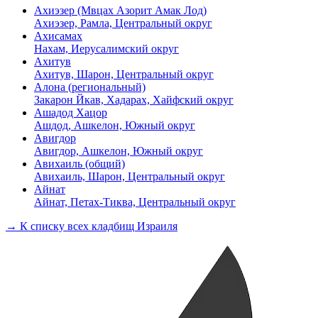
Ахиэзер (Мвцах Азорит Амак Лод)
Ахиэзер, Рамла, Центральный округ
Ахисамах
Нахам, Иерусалимский округ
Ахитув
Ахитув, Шарон, Центральный округ
Алона (региональный)
Закарон Йкав, Хадарах, Хайфский округ
Ашадод Хацор
Ашдод, Ашкелон, Южный округ
Авигдор
Авигдор, Ашкелон, Южный округ
Авихаиль (общий)
Авихаиль, Шарон, Центральный округ
Айнат
Айнат, Петах-Тиква, Центральный округ
→ К списку всех кладбищ Израиля