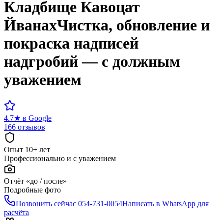
Кладбище
Кавоцат
Йванах
Чистка, обновление и
покраска надписей
надгробий — с должным
уважением
4.7
★
в Google
166 отзывов
Опыт 10+ лет
Профессионально и с уважением
Отчёт «до / после»
Подробные фото
Позвонить сейчас
054-731-0054
Написать в WhatsApp для
расчёта