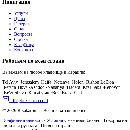
Навигация
Услуги
Цены
Галерея
О нас
Вопросы
Статьи
Кладбища
Контакты
Работаем по всей стране
Выезжаем на любое кладбище в Израиле:
Tel Aviv
·
Jerusalem
·
Haifa
·
Netanya
·
Holon
·
Rishon LeZion
·
Petach Tikva
·
Ashdod
·
Nahariya
·
Hadera
·
Kfar Saba
·
Rehovot
·
Be'er Sheva
·
Ramat Gan
·
Bnei Brak
·
Eilat
info@bezikaron.co.il
©
2026
Bezikaron
—
Все права защищены.
Конфиденциальность
·
Условия
·
Семейный бизнес · Говорим на
иврите и русском · По всей стране