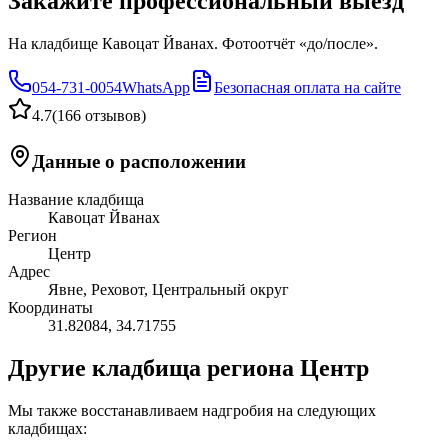
Закажите профессиональный выезд
На кладбище Кавоцат Йванах. Фотоотчёт «до/после».
054-731-0054
WhatsApp
Безопасная оплата на сайте
4.7
(
166 отзывов
)
Данные о расположении
Название кладбища
Кавоцат Йванах
Регион
Центр
Адрес
Явне, Реховот, Центральный округ
Координаты
31.82084
,
34.71755
Другие кладбища региона Центр
Мы также восстанавливаем надгробия на следующих
кладбищах: