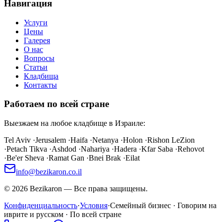
Навигация
Услуги
Цены
Галерея
О нас
Вопросы
Статьи
Кладбища
Контакты
Работаем по всей стране
Выезжаем на любое кладбище в Израиле:
Tel Aviv
·
Jerusalem
·
Haifa
·
Netanya
·
Holon
·
Rishon LeZion
·
Petach Tikva
·
Ashdod
·
Nahariya
·
Hadera
·
Kfar Saba
·
Rehovot
·
Be'er Sheva
·
Ramat Gan
·
Bnei Brak
·
Eilat
info@bezikaron.co.il
©
2026
Bezikaron
—
Все права защищены.
Конфиденциальность
·
Условия
·
Семейный бизнес · Говорим на
иврите и русском · По всей стране