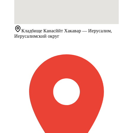
Кладбище
Канасййт Хакавар
— Иерусалим,
Иерусалимский округ