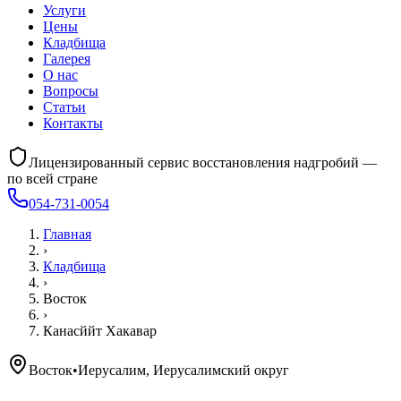
Услуги
Цены
Кладбища
Галерея
О нас
Вопросы
Статьи
Контакты
Лицензированный сервис восстановления надгробий —
по всей стране
054-731-0054
Главная
›
Кладбища
›
Восток
›
Канасййт Хакавар
Восток
•
Иерусалим, Иерусалимский округ