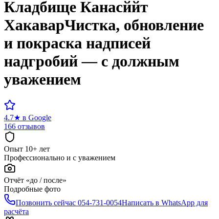
Кладбище
Канасййт
Хакавар
Чистка, обновление
и покраска надписей
надгробий — с должным
уважением
4.7
★
в Google
166 отзывов
Опыт 10+ лет
Профессионально и с уважением
Отчёт «до / после»
Подробные фото
Позвонить сейчас
054-731-0054
Написать в WhatsApp для
расчёта