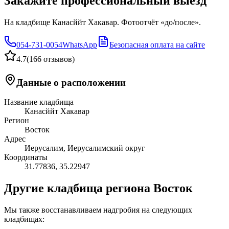
Закажите профессиональный выезд
На кладбище Канасййт Хакавар. Фотоотчёт «до/после».
054-731-0054
WhatsApp
Безопасная оплата на сайте
4.7
(
166 отзывов
)
Данные о расположении
Название кладбища
Канасййт Хакавар
Регион
Восток
Адрес
Иерусалим, Иерусалимский округ
Координаты
31.77836
,
35.22947
Другие кладбища региона Восток
Мы также восстанавливаем надгробия на следующих
кладбищах: