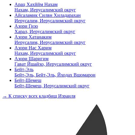
Арац Хахййм Нахам
Нахам, Иерусалимский округ
Айсаламик Силвн Хиладарахан
Иерусалим, Иерусалимский округ
Азори Гизо
Харал, Иерусалимский округ
Азори Хатанаким
Иерусалим, Иерусалимский округ
Азори Нас Харим
Нахам, Иерусалимский округ
Азори Шаригим
Гават Йшайхо, Иерусалимский округ
Бейт-Эль
Бейт-Эль, Бейт-Эль, Йходах Вшомарон
Бейт-Шемеш
Бейт-Шемеш, Иерусалимский округ
→ К списку всех кладбищ Израиля