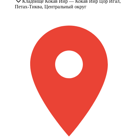
Кладбище
Кокав Ййр
— Кокав Ййр Цор Йгал,
Петах-Тиква, Центральный округ