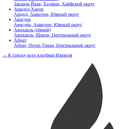
Закарон Йкав, Хадарах, Хайфский округ
Ашадод Хацор
Ашдод, Ашкелон, Южный округ
Авигдор
Авигдор, Ашкелон, Южный округ
Авихаиль (общий)
Авихаиль, Шарон, Центральный округ
Айнат
Айнат, Петах-Тиква, Центральный округ
→ К списку всех кладбищ Израиля