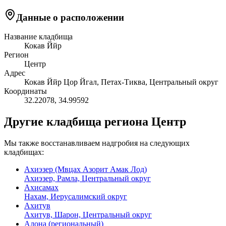
Данные о расположении
Название кладбища
Кокав Ййр
Регион
Центр
Адрес
Кокав Ййр Цор Йгал, Петах-Тиква, Центральный округ
Координаты
32.22078
,
34.99592
Другие кладбища региона Центр
Мы также восстанавливаем надгробия на следующих
кладбищах:
Ахиэзер (Мвцах Азорит Амак Лод)
Ахиэзер, Рамла, Центральный округ
Ахисамах
Нахам, Иерусалимский округ
Ахитув
Ахитув, Шарон, Центральный округ
Алона (региональный)