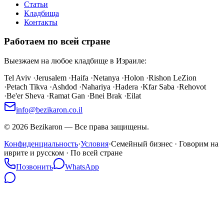
Статьи
Кладбища
Контакты
Работаем по всей стране
Выезжаем на любое кладбище в Израиле:
Tel Aviv
·
Jerusalem
·
Haifa
·
Netanya
·
Holon
·
Rishon LeZion
·
Petach Tikva
·
Ashdod
·
Nahariya
·
Hadera
·
Kfar Saba
·
Rehovot
·
Be'er Sheva
·
Ramat Gan
·
Bnei Brak
·
Eilat
info@bezikaron.co.il
©
2026
Bezikaron
—
Все права защищены.
Конфиденциальность
·
Условия
·
Семейный бизнес · Говорим на
иврите и русском · По всей стране
Позвонить
WhatsApp