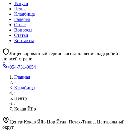
Услуги
Цены
Кладбища
Галерея
О нас
Вопросы
Статьи
Контакты
Лицензированный сервис восстановления надгробий —
по всей стране
054-731-0054
Главная
›
Кладбища
›
Центр
›
Кокав Ййр
Центр
•
Кокав Ййр Цор Йгал, Петах-Тиква, Центральный
округ