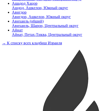
Ашадод Хацор
Ашдод, Ашкелон, Южный округ
Авигдор
Авигдор, Ашкелон, Южный округ
Авихаиль (общий)
Авихаиль, Шарон, Центральный округ
Айнат
Айнат, Петах-Тиква, Центральный округ
→ К списку всех кладбищ Израиля