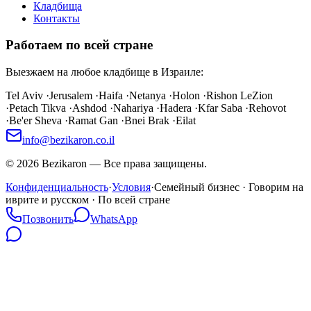
Кладбища
Контакты
Работаем по всей стране
Выезжаем на любое кладбище в Израиле:
Tel Aviv
·
Jerusalem
·
Haifa
·
Netanya
·
Holon
·
Rishon LeZion
·
Petach Tikva
·
Ashdod
·
Nahariya
·
Hadera
·
Kfar Saba
·
Rehovot
·
Be'er Sheva
·
Ramat Gan
·
Bnei Brak
·
Eilat
info@bezikaron.co.il
©
2026
Bezikaron
—
Все права защищены.
Конфиденциальность
·
Условия
·
Семейный бизнес · Говорим на
иврите и русском · По всей стране
Позвонить
WhatsApp