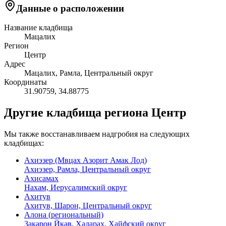
Данные о расположении
Название кладбища
Мацалих
Регион
Центр
Адрес
Мацалих, Рамла, Центральный округ
Координаты
31.90759
,
34.88775
Другие кладбища региона Центр
Мы также восстанавливаем надгробия на следующих
кладбищах:
Ахиэзер (Мвцах Азорит Амак Лод)
Ахиэзер, Рамла, Центральный округ
Ахисамах
Нахам, Иерусалимский округ
Ахитув
Ахитув, Шарон, Центральный округ
Алона (региональный)
Закарон Йкав, Хадарах, Хайфский округ