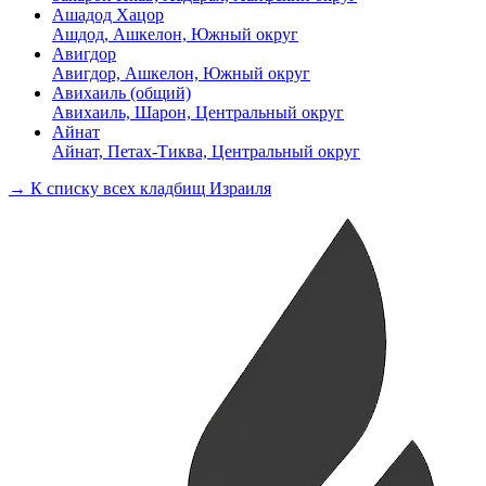
Ашадод Хацор
Ашдод, Ашкелон, Южный округ
Авигдор
Авигдор, Ашкелон, Южный округ
Авихаиль (общий)
Авихаиль, Шарон, Центральный округ
Айнат
Айнат, Петах-Тиква, Центральный округ
→ К списку всех кладбищ Израиля