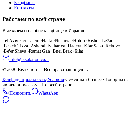
Кладбища
Контакты
Работаем по всей стране
Выезжаем на любое кладбище в Израиле:
Tel Aviv
·
Jerusalem
·
Haifa
·
Netanya
·
Holon
·
Rishon LeZion
·
Petach Tikva
·
Ashdod
·
Nahariya
·
Hadera
·
Kfar Saba
·
Rehovot
·
Be'er Sheva
·
Ramat Gan
·
Bnei Brak
·
Eilat
info@bezikaron.co.il
©
2026
Bezikaron
—
Все права защищены.
Конфиденциальность
·
Условия
·
Семейный бизнес · Говорим на
иврите и русском · По всей стране
Позвонить
WhatsApp