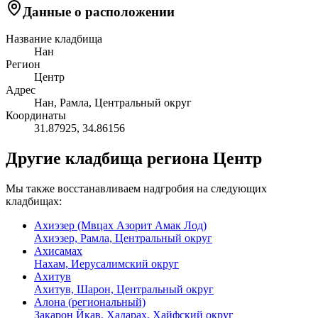
Данные о расположении
Название кладбища
Нан
Регион
Центр
Адрес
Нан, Рамла, Центральный округ
Координаты
31.87925
,
34.86156
Другие кладбища региона Центр
Мы также восстанавливаем надгробия на следующих
кладбищах:
Ахиэзер (Мвцах Азорит Амак Лод)
Ахиэзер, Рамла, Центральный округ
Ахисамах
Нахам, Иерусалимский округ
Ахитув
Ахитув, Шарон, Центральный округ
Алона (региональный)
Закарон Йкав, Хадарах, Хайфский округ