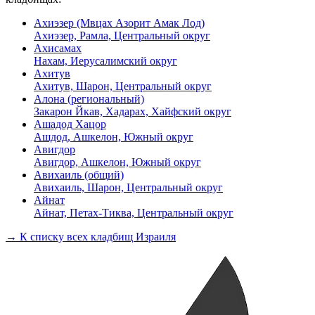
Ахиэзер (Мвцах Азорит Амак Лод)
Ахиэзер, Рамла, Центральный округ
Ахисамах
Нахам, Иерусалимский округ
Ахитув
Ахитув, Шарон, Центральный округ
Алона (региональный)
Закарон Йкав, Хадарах, Хайфский округ
Ашадод Хацор
Ашдод, Ашкелон, Южный округ
Авигдор
Авигдор, Ашкелон, Южный округ
Авихаиль (общий)
Авихаиль, Шарон, Центральный округ
Айнат
Айнат, Петах-Тиква, Центральный округ
→ К списку всех кладбищ Израиля