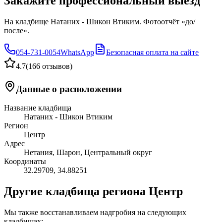
Закажите профессиональный выезд
На кладбище Натаних - Шикон Втиким. Фотоотчёт «до/
после».
054-731-0054
WhatsApp
Безопасная оплата на сайте
4.7
(
166 отзывов
)
Данные о расположении
Название кладбища
Натаних - Шикон Втиким
Регион
Центр
Адрес
Нетания, Шарон, Центральный округ
Координаты
32.29709
,
34.88251
Другие кладбища региона Центр
Мы также восстанавливаем надгробия на следующих
кладбищах: