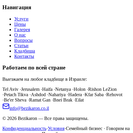
Навигация
Услуги
Цены
Галерея
О нас
Вопросы
Статьи
Кладбища
Контакты
Работаем по всей стране
Выезжаем на любое кладбище в Израиле:
Tel Aviv
·
Jerusalem
·
Haifa
·
Netanya
·
Holon
·
Rishon LeZion
·
Petach Tikva
·
Ashdod
·
Nahariya
·
Hadera
·
Kfar Saba
·
Rehovot
·
Be'er Sheva
·
Ramat Gan
·
Bnei Brak
·
Eilat
info@bezikaron.co.il
©
2026
Bezikaron
—
Все права защищены.
Конфиденциальность
·
Условия
·
Семейный бизнес · Говорим на