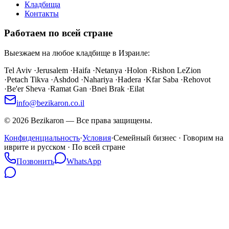
Кладбища
Контакты
Работаем по всей стране
Выезжаем на любое кладбище в Израиле:
Tel Aviv
·
Jerusalem
·
Haifa
·
Netanya
·
Holon
·
Rishon LeZion
·
Petach Tikva
·
Ashdod
·
Nahariya
·
Hadera
·
Kfar Saba
·
Rehovot
·
Be'er Sheva
·
Ramat Gan
·
Bnei Brak
·
Eilat
info@bezikaron.co.il
©
2026
Bezikaron
—
Все права защищены.
Конфиденциальность
·
Условия
·
Семейный бизнес · Говорим на
иврите и русском · По всей стране
Позвонить
WhatsApp