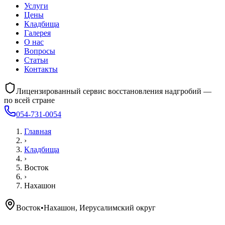
Услуги
Цены
Кладбища
Галерея
О нас
Вопросы
Статьи
Контакты
Лицензированный сервис восстановления надгробий —
по всей стране
054-731-0054
Главная
›
Кладбища
›
Восток
›
Нахашон
Восток
•
Нахашон, Иерусалимский округ