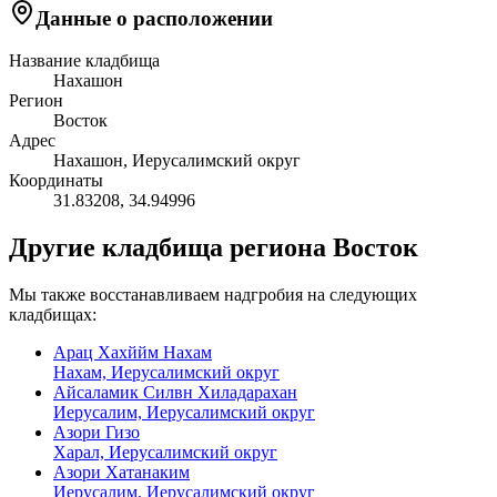
Данные о расположении
Название кладбища
Нахашон
Регион
Восток
Адрес
Нахашон, Иерусалимский округ
Координаты
31.83208
,
34.94996
Другие кладбища региона Восток
Мы также восстанавливаем надгробия на следующих
кладбищах:
Арац Хахййм Нахам
Нахам, Иерусалимский округ
Айсаламик Силвн Хиладарахан
Иерусалим, Иерусалимский округ
Азори Гизо
Харал, Иерусалимский округ
Азори Хатанаким
Иерусалим, Иерусалимский округ