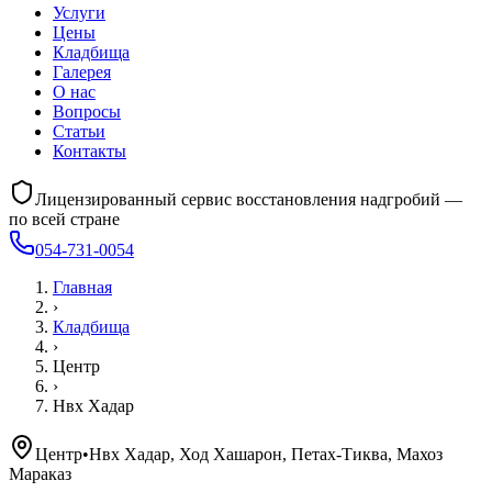
Услуги
Цены
Кладбища
Галерея
О нас
Вопросы
Статьи
Контакты
Лицензированный сервис восстановления надгробий —
по всей стране
054-731-0054
Главная
›
Кладбища
›
Центр
›
Нвх Хадар
Центр
•
Нвх Хадар, Ход Хашарон, Петах-Тиква, Махоз
Мараказ