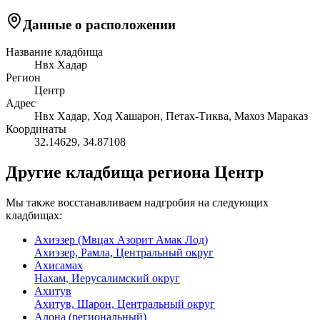
Данные о расположении
Название кладбища
Нвх Хадар
Регион
Центр
Адрес
Нвх Хадар, Ход Хашарон, Петах-Тиква, Махоз Мараказ
Координаты
32.14629
,
34.87108
Другие кладбища региона Центр
Мы также восстанавливаем надгробия на следующих
кладбищах:
Ахиэзер (Мвцах Азорит Амак Лод)
Ахиэзер, Рамла, Центральный округ
Ахисамах
Нахам, Иерусалимский округ
Ахитув
Ахитув, Шарон, Центральный округ
Алона (региональный)