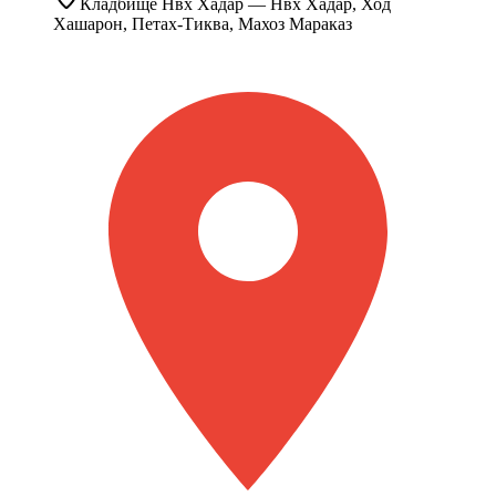
Кладбище
Нвх Хадар
— Нвх Хадар, Ход
Хашарон, Петах-Тиква, Махоз Мараказ