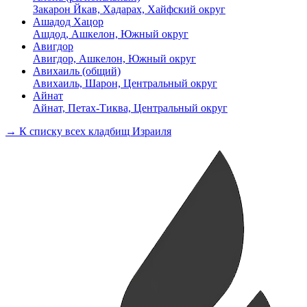
Закарон Йкав, Хадарах, Хайфский округ
Ашадод Хацор
Ашдод, Ашкелон, Южный округ
Авигдор
Авигдор, Ашкелон, Южный округ
Авихаиль (общий)
Авихаиль, Шарон, Центральный округ
Айнат
Айнат, Петах-Тиква, Центральный округ
→ К списку всех кладбищ Израиля