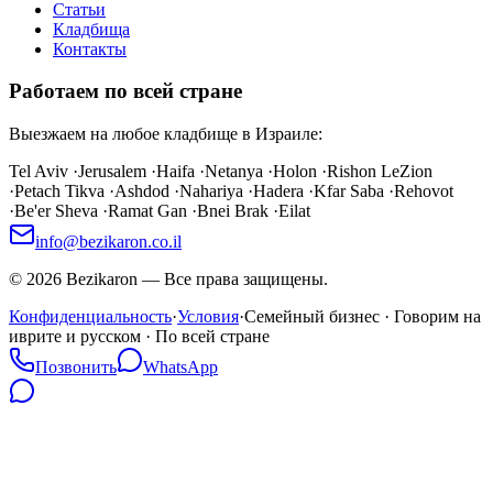
Статьи
Кладбища
Контакты
Работаем по всей стране
Выезжаем на любое кладбище в Израиле:
Tel Aviv
·
Jerusalem
·
Haifa
·
Netanya
·
Holon
·
Rishon LeZion
·
Petach Tikva
·
Ashdod
·
Nahariya
·
Hadera
·
Kfar Saba
·
Rehovot
·
Be'er Sheva
·
Ramat Gan
·
Bnei Brak
·
Eilat
info@bezikaron.co.il
©
2026
Bezikaron
—
Все права защищены.
Конфиденциальность
·
Условия
·
Семейный бизнес · Говорим на
иврите и русском · По всей стране
Позвонить
WhatsApp