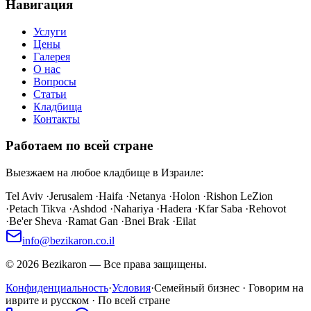
Навигация
Услуги
Цены
Галерея
О нас
Вопросы
Статьи
Кладбища
Контакты
Работаем по всей стране
Выезжаем на любое кладбище в Израиле:
Tel Aviv
·
Jerusalem
·
Haifa
·
Netanya
·
Holon
·
Rishon LeZion
·
Petach Tikva
·
Ashdod
·
Nahariya
·
Hadera
·
Kfar Saba
·
Rehovot
·
Be'er Sheva
·
Ramat Gan
·
Bnei Brak
·
Eilat
info@bezikaron.co.il
©
2026
Bezikaron
—
Все права защищены.
Конфиденциальность
·
Условия
·
Семейный бизнес · Говорим на
иврите и русском · По всей стране