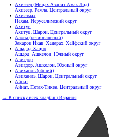
Ахиэзер (Мвцах Азорит Амак Лод)
Ахиэзер, Рамла, Центральный округ
Ахисамах
Нахам, Иерусалимский округ
Ахитув
Ахитув, Шарон, Центральный округ
Алона (региональный)
Закарон Йкав, Хадарах, Хайфский округ
Ашадод Хацор
Ашдод, Ашкелон, Южный округ
Авигдор
Авигдор, Ашкелон, Южный округ
Авихаиль (общий)
Авихаиль, Шарон, Центральный округ
Айнат
Айнат, Петах-Тиква, Центральный округ
→ К списку всех кладбищ Израиля