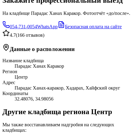
Закажите профессиональный выезд
На кладбище Парадас Ханах Каракор. Фотоотчёт «до/после».
054-731-0054
WhatsApp
Безопасная оплата на сайте
4.7
(
166 отзывов
)
Данные о расположении
Название кладбища
Парадас Ханах Каракор
Регион
Центр
Адрес
Парадас Ханах-каракор, Хадарах, Хайфский округ
Координаты
32.48076
,
34.98056
Другие кладбища региона Центр
Мы также восстанавливаем надгробия на следующих
кладбищах: