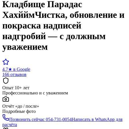
Кладбище
Парадас
Хахййм
Чистка, обновление и
покраска надписей
надгробий — с должным
уважением
4.7
★
в Google
166 отзывов
Опыт 10+ лет
Профессионально и с уважением
Отчёт «до / после»
Подробные фото
Позвонить сейчас
054-731-0054
Написать в WhatsApp для
расчёта