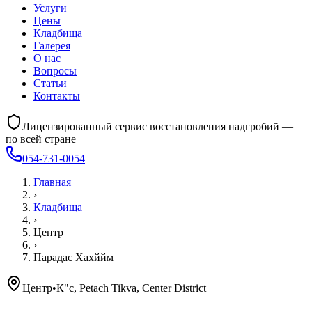
Услуги
Цены
Кладбища
Галерея
О нас
Вопросы
Статьи
Контакты
Лицензированный сервис восстановления надгробий —
по всей стране
054-731-0054
Главная
›
Кладбища
›
Центр
›
Парадас Хахййм
Центр
•
К"с, Petach Tikva, Center District