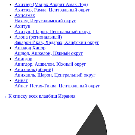
Ахиэзер (Мвцах Азорит Амак Лод)
Ахиэзер, Рамла, Центральный округ
Ахисамах
Нахам, Иерусалимский округ
Ахитув
Ахитув, Шарон, Центральный округ
Алона (региональный)
Закарон Йкав, Хадарах, Хайфский округ
Ашадод Хацор
Ашдод, Ашкелон, Южный округ
Авигдор
Авигдор, Ашкелон, Южный округ
Авихаиль (общий)
Авихаиль, Шарон, Центральный округ
Айнат
Айнат, Петах-Тиква, Центральный округ
→ К списку всех кладбищ Израиля