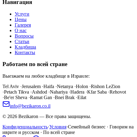
Навигация
Услуги
Цены
Галерея
О нас
Вопросы
Статьи
Кладбища
Контакты
Работаем по всей стране
Выезжаем на любое кладбище в Израиле:
Tel Aviv
·
Jerusalem
·
Haifa
·
Netanya
·
Holon
·
Rishon LeZion
·
Petach Tikva
·
Ashdod
·
Nahariya
·
Hadera
·
Kfar Saba
·
Rehovot
·
Be'er Sheva
·
Ramat Gan
·
Bnei Brak
·
Eilat
info@bezikaron.co.il
©
2026
Bezikaron
—
Все права защищены.
Конфиденциальность
·
Условия
·
Семейный бизнес · Говорим на
иврите и русском · По всей стране