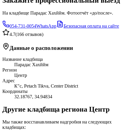
Закажите профессиональный выезд
На кладбище Парадас Хахййм. Фотоотчёт «до/после».
054-731-0054
WhatsApp
Безопасная оплата на сайте
4.7
(
166 отзывов
)
Данные о расположении
Название кладбища
Парадас Хахййм
Регион
Центр
Адрес
К"с, Petach Tikva, Center District
Координаты
32.18767
,
34.94834
Другие кладбища региона Центр
Мы также восстанавливаем надгробия на следующих
кладбищах: