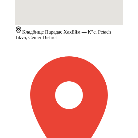
Кладбище
Парадас Хахййм
— К"с, Petach
Tikva, Center District