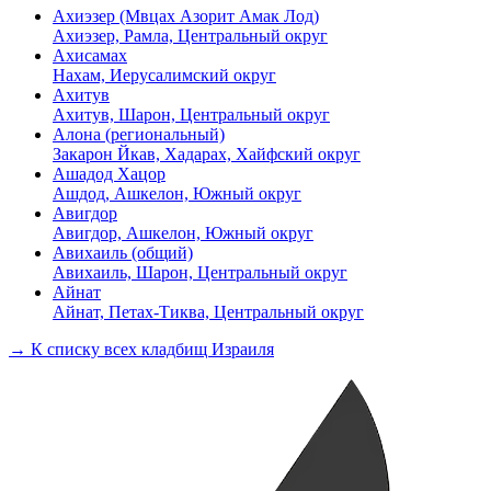
Ахиэзер (Мвцах Азорит Амак Лод)
Ахиэзер, Рамла, Центральный округ
Ахисамах
Нахам, Иерусалимский округ
Ахитув
Ахитув, Шарон, Центральный округ
Алона (региональный)
Закарон Йкав, Хадарах, Хайфский округ
Ашадод Хацор
Ашдод, Ашкелон, Южный округ
Авигдор
Авигдор, Ашкелон, Южный округ
Авихаиль (общий)
Авихаиль, Шарон, Центральный округ
Айнат
Айнат, Петах-Тиква, Центральный округ
→ К списку всех кладбищ Израиля