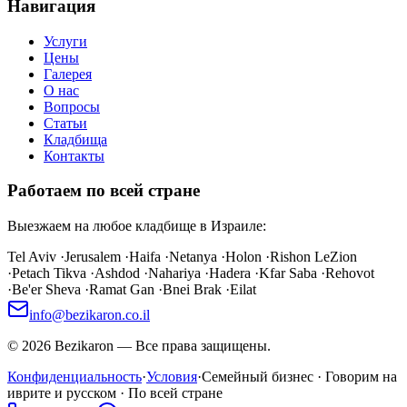
Навигация
Услуги
Цены
Галерея
О нас
Вопросы
Статьи
Кладбища
Контакты
Работаем по всей стране
Выезжаем на любое кладбище в Израиле:
Tel Aviv
·
Jerusalem
·
Haifa
·
Netanya
·
Holon
·
Rishon LeZion
·
Petach Tikva
·
Ashdod
·
Nahariya
·
Hadera
·
Kfar Saba
·
Rehovot
·
Be'er Sheva
·
Ramat Gan
·
Bnei Brak
·
Eilat
info@bezikaron.co.il
©
2026
Bezikaron
—
Все права защищены.
Конфиденциальность
·
Условия
·
Семейный бизнес · Говорим на
иврите и русском · По всей стране