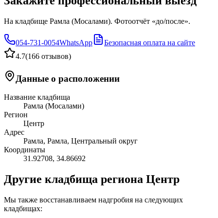
Закажите профессиональный выезд
На кладбище Рамла (Мосалами). Фотоотчёт «до/после».
054-731-0054
WhatsApp
Безопасная оплата на сайте
4.7
(
166 отзывов
)
Данные о расположении
Название кладбища
Рамла (Мосалами)
Регион
Центр
Адрес
Рамла, Рамла, Центральный округ
Координаты
31.92708
,
34.86692
Другие кладбища региона Центр
Мы также восстанавливаем надгробия на следующих
кладбищах: