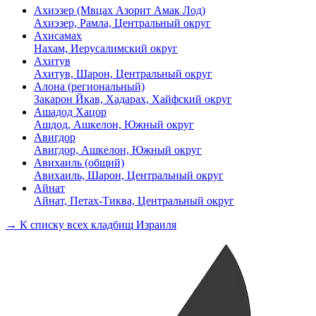
Ахиэзер (Мвцах Азорит Амак Лод)
Ахиэзер, Рамла, Центральный округ
Ахисамах
Нахам, Иерусалимский округ
Ахитув
Ахитув, Шарон, Центральный округ
Алона (региональный)
Закарон Йкав, Хадарах, Хайфский округ
Ашадод Хацор
Ашдод, Ашкелон, Южный округ
Авигдор
Авигдор, Ашкелон, Южный округ
Авихаиль (общий)
Авихаиль, Шарон, Центральный округ
Айнат
Айнат, Петах-Тиква, Центральный округ
→ К списку всех кладбищ Израиля