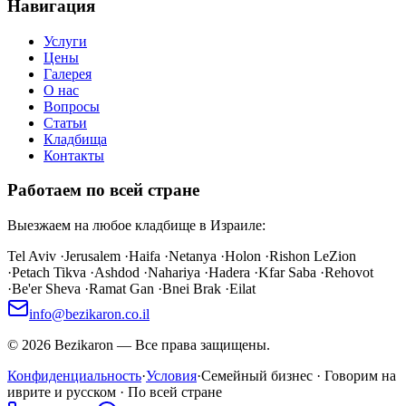
Навигация
Услуги
Цены
Галерея
О нас
Вопросы
Статьи
Кладбища
Контакты
Работаем по всей стране
Выезжаем на любое кладбище в Израиле:
Tel Aviv
·
Jerusalem
·
Haifa
·
Netanya
·
Holon
·
Rishon LeZion
·
Petach Tikva
·
Ashdod
·
Nahariya
·
Hadera
·
Kfar Saba
·
Rehovot
·
Be'er Sheva
·
Ramat Gan
·
Bnei Brak
·
Eilat
info@bezikaron.co.il
©
2026
Bezikaron
—
Все права защищены.
Конфиденциальность
·
Условия
·
Семейный бизнес · Говорим на
иврите и русском · По всей стране