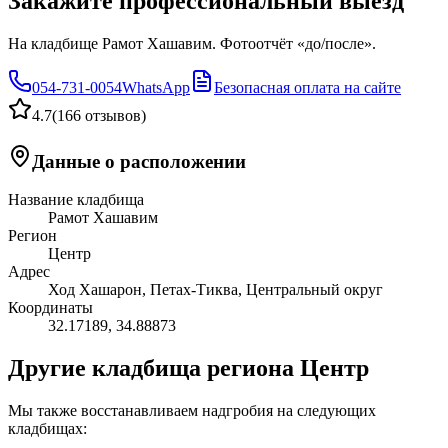
Закажите профессиональный выезд
На кладбище Рамот Хашавим. Фотоотчёт «до/после».
054-731-0054
WhatsApp
Безопасная оплата на сайте
4.7
(
166 отзывов
)
Данные о расположении
Название кладбища
Рамот Хашавим
Регион
Центр
Адрес
Ход Хашарон, Петах-Тиква, Центральный округ
Координаты
32.17189
,
34.88873
Другие кладбища региона Центр
Мы также восстанавливаем надгробия на следующих
кладбищах: