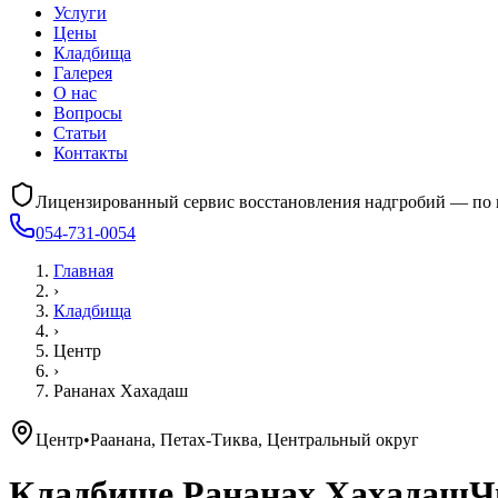
Услуги
Цены
Кладбища
Галерея
О нас
Вопросы
Статьи
Контакты
Лицензированный сервис восстановления надгробий — по 
054-731-0054
Главная
›
Кладбища
›
Центр
›
Рананах Хахадаш
Центр
•
Раанана, Петах-Тиква, Центральный округ
Кладбище
Рананах Хахадаш
Ч