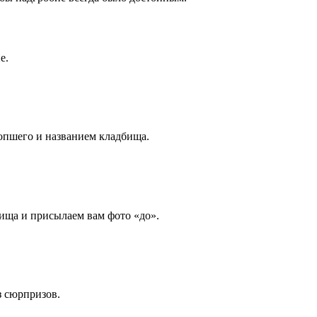
е.
опшего и названием кладбища.
ища и присылаем вам фото «до».
з сюрпризов.