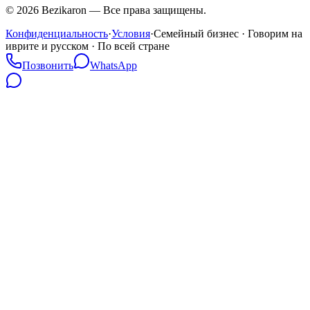
©
2026
Bezikaron
—
Все права защищены.
Конфиденциальность
·
Условия
·
Семейный бизнес · Говорим на
иврите и русском · По всей стране
Позвонить
WhatsApp