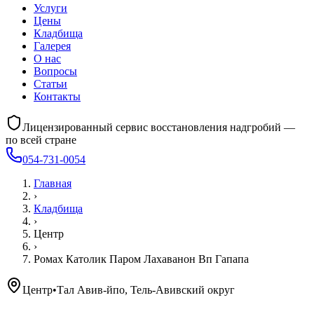
Услуги
Цены
Кладбища
Галерея
О нас
Вопросы
Статьи
Контакты
Лицензированный сервис восстановления надгробий —
по всей стране
054-731-0054
Главная
›
Кладбища
›
Центр
›
Ромах Католик Паром Лахаванон Вп Гапапа
Центр
•
Тал Авив-йпо, Тель-Авивский округ