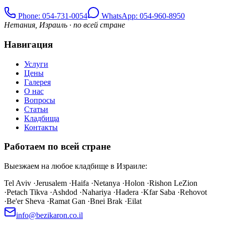
Phone
: 054-731-0054
WhatsApp: 054-960-8950
Нетания, Израиль · по всей стране
Навигация
Услуги
Цены
Галерея
О нас
Вопросы
Статьи
Кладбища
Контакты
Работаем по всей стране
Выезжаем на любое кладбище в Израиле:
Tel Aviv
·
Jerusalem
·
Haifa
·
Netanya
·
Holon
·
Rishon LeZion
·
Petach Tikva
·
Ashdod
·
Nahariya
·
Hadera
·
Kfar Saba
·
Rehovot
·
Be'er Sheva
·
Ramat Gan
·
Bnei Brak
·
Eilat
info@bezikaron.co.il