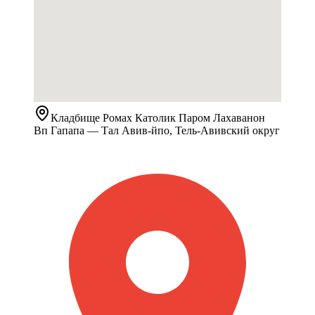
Кладбище
Ромах Католик Паром Лахаванон
Вп Гапапа
— Тал Авив-йпо, Тель-Авивский округ