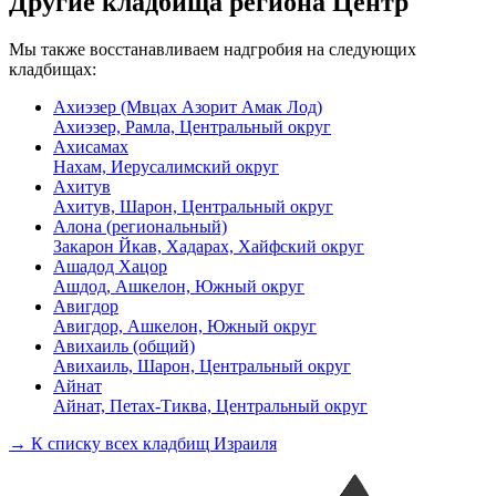
Другие кладбища региона Центр
Мы также восстанавливаем надгробия на следующих
кладбищах:
Ахиэзер (Мвцах Азорит Амак Лод)
Ахиэзер, Рамла, Центральный округ
Ахисамах
Нахам, Иерусалимский округ
Ахитув
Ахитув, Шарон, Центральный округ
Алона (региональный)
Закарон Йкав, Хадарах, Хайфский округ
Ашадод Хацор
Ашдод, Ашкелон, Южный округ
Авигдор
Авигдор, Ашкелон, Южный округ
Авихаиль (общий)
Авихаиль, Шарон, Центральный округ
Айнат
Айнат, Петах-Тиква, Центральный округ
→ К списку всех кладбищ Израиля