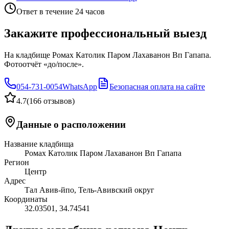
Ответ в течение 24 часов
Закажите профессиональный выезд
На кладбище Ромах Католик Паром Лахаванон Вп Гапапа.
Фотоотчёт «до/после».
054-731-0054
WhatsApp
Безопасная оплата на сайте
4.7
(
166 отзывов
)
Данные о расположении
Название кладбища
Ромах Католик Паром Лахаванон Вп Гапапа
Регион
Центр
Адрес
Тал Авив-йпо, Тель-Авивский округ
Координаты
32.03501
,
34.74541