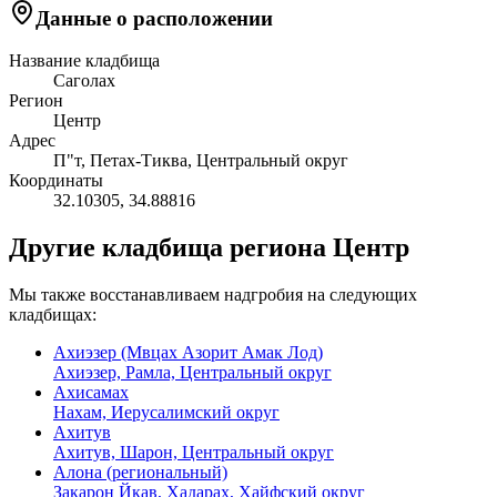
Данные о расположении
Название кладбища
Саголах
Регион
Центр
Адрес
П"т, Петах-Тиква, Центральный округ
Координаты
32.10305
,
34.88816
Другие кладбища региона Центр
Мы также восстанавливаем надгробия на следующих
кладбищах:
Ахиэзер (Мвцах Азорит Амак Лод)
Ахиэзер, Рамла, Центральный округ
Ахисамах
Нахам, Иерусалимский округ
Ахитув
Ахитув, Шарон, Центральный округ
Алона (региональный)
Закарон Йкав, Хадарах, Хайфский округ