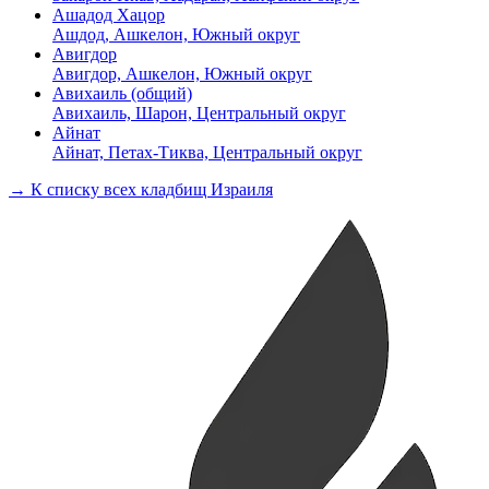
Ашадод Хацор
Ашдод, Ашкелон, Южный округ
Авигдор
Авигдор, Ашкелон, Южный округ
Авихаиль (общий)
Авихаиль, Шарон, Центральный округ
Айнат
Айнат, Петах-Тиква, Центральный округ
→ К списку всех кладбищ Израиля