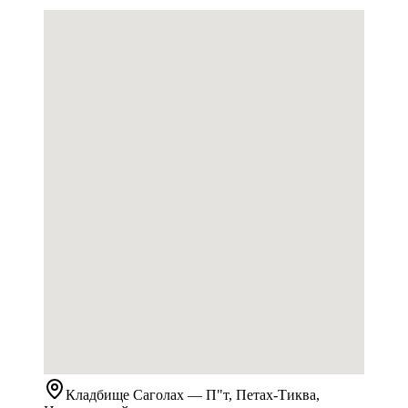
Кладбище
Саголах
— П"т, Петах-Тиква,