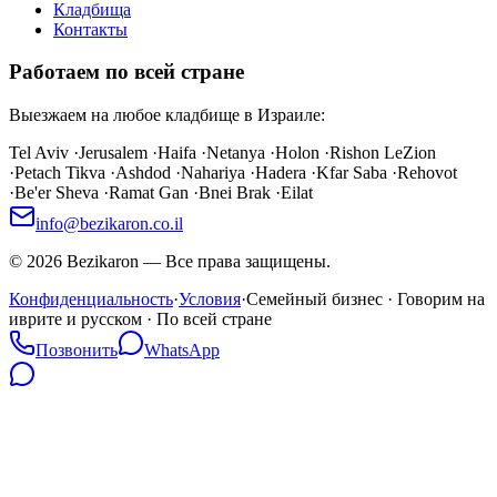
Кладбища
Контакты
Работаем по всей стране
Выезжаем на любое кладбище в Израиле:
Tel Aviv
·
Jerusalem
·
Haifa
·
Netanya
·
Holon
·
Rishon LeZion
·
Petach Tikva
·
Ashdod
·
Nahariya
·
Hadera
·
Kfar Saba
·
Rehovot
·
Be'er Sheva
·
Ramat Gan
·
Bnei Brak
·
Eilat
info@bezikaron.co.il
©
2026
Bezikaron
—
Все права защищены.
Конфиденциальность
·
Условия
·
Семейный бизнес · Говорим на
иврите и русском · По всей стране
Позвонить
WhatsApp