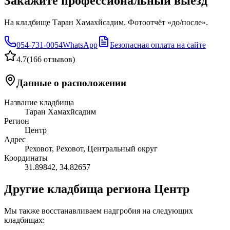
Закажите профессиональный выезд
На кладбище Таран Хамахйсадим. Фотоотчёт «до/после».
054-731-0054
WhatsApp
Безопасная оплата на сайте
4.7
(
166 отзывов
)
Данные о расположении
Название кладбища
Таран Хамахйсадим
Регион
Центр
Адрес
Реховот, Реховот, Центральный округ
Координаты
31.89842
,
34.82657
Другие кладбища региона Центр
Мы также восстанавливаем надгробия на следующих
кладбищах: