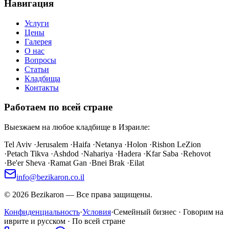
Навигация
Услуги
Цены
Галерея
О нас
Вопросы
Статьи
Кладбища
Контакты
Работаем по всей стране
Выезжаем на любое кладбище в Израиле:
Tel Aviv
·
Jerusalem
·
Haifa
·
Netanya
·
Holon
·
Rishon LeZion
·
Petach Tikva
·
Ashdod
·
Nahariya
·
Hadera
·
Kfar Saba
·
Rehovot
·
Be'er Sheva
·
Ramat Gan
·
Bnei Brak
·
Eilat
info@bezikaron.co.il
©
2026
Bezikaron
—
Все права защищены.
Конфиденциальность
·
Условия
·
Семейный бизнес · Говорим на
иврите и русском · По всей стране