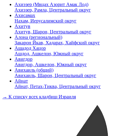
Ахиэзер (Мвцах Азорит Амак Лод)
Ахиэзер, Рамла, Центральный округ
Ахисамах
Нахам, Иерусалимский округ
Ахитув
Ахитув, Шарон, Центральный округ
Алона (региональный)
Закарон Йкав, Хадарах, Хайфский округ
Ашадод Хацор
Ашдод, Ашкелон, Южный округ
Авигдор
Авигдор, Ашкелон, Южный округ
Авихаиль (общий)
Авихаиль, Шарон, Центральный округ
Айнат
Айнат, Петах-Тиква, Центральный округ
→ К списку всех кладбищ Израиля