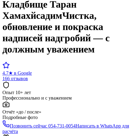
Кладбище
Таран
Хамахйсадим
Чистка,
обновление и покраска
надписей надгробий — с
должным уважением
4.7
★
в Google
166 отзывов
Опыт 10+ лет
Профессионально и с уважением
Отчёт «до / после»
Подробные фото
Позвонить сейчас
054-731-0054
Написать в WhatsApp для
расчёта