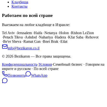
Кладбища
Контакты
Работаем по всей стране
Выезжаем на любое кладбище в Израиле:
Tel Aviv
·
Jerusalem
·
Haifa
·
Netanya
·
Holon
·
Rishon LeZion
·
Petach Tikva
·
Ashdod
·
Nahariya
·
Hadera
·
Kfar Saba
·
Rehovot
·
Be'er Sheva
·
Ramat Gan
·
Bnei Brak
·
Eilat
info@bezikaron.co.il
©
2026
Bezikaron
—
Все права защищены.
Конфиденциальность
·
Условия
·
Семейный бизнес · Говорим на
иврите и русском · По всей стране
Позвонить
WhatsApp