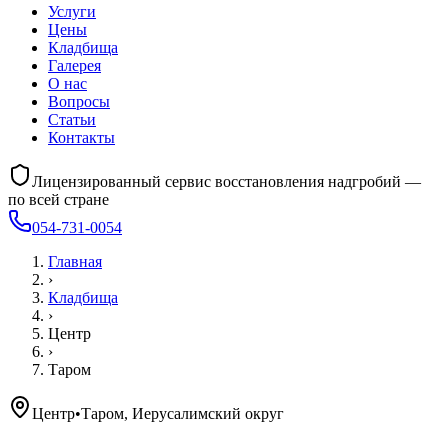
Услуги
Цены
Кладбища
Галерея
О нас
Вопросы
Статьи
Контакты
Лицензированный сервис восстановления надгробий —
по всей стране
054-731-0054
Главная
›
Кладбища
›
Центр
›
Таром
Центр
•
Таром, Иерусалимский округ