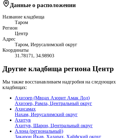
Данные о расположении
Название кладбища
Таром
Регион
Центр
Адрес
Таром, Иерусалимский округ
Координаты
31.78171
,
34.98903
Другие кладбища региона Центр
Мы также восстанавливаем надгробия на следующих
кладбищах:
Ахиэзер (Мвцах Азорит Амак Лод)
Ахиэзер, Рамла, Центральный округ
Ахисамах
Нахам, Иерусалимский округ
Ахитув
Ахитув, Шарон, Центральный округ
Алона (региональный)
Закарон Йкав, Хадарах, Хайфский округ