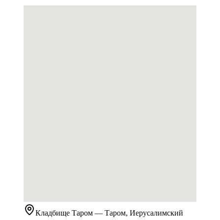
Кладбище
Таром
— Таром, Иерусалимский