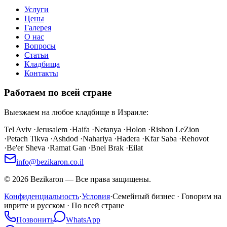
Услуги
Цены
Галерея
О нас
Вопросы
Статьи
Кладбища
Контакты
Работаем по всей стране
Выезжаем на любое кладбище в Израиле:
Tel Aviv
·
Jerusalem
·
Haifa
·
Netanya
·
Holon
·
Rishon LeZion
·
Petach Tikva
·
Ashdod
·
Nahariya
·
Hadera
·
Kfar Saba
·
Rehovot
·
Be'er Sheva
·
Ramat Gan
·
Bnei Brak
·
Eilat
info@bezikaron.co.il
©
2026
Bezikaron
—
Все права защищены.
Конфиденциальность
·
Условия
·
Семейный бизнес · Говорим на
иврите и русском · По всей стране
Позвонить
WhatsApp