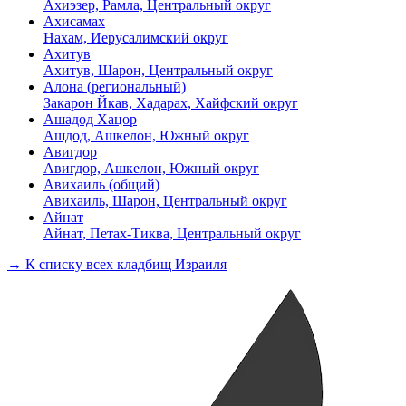
Ахиэзер, Рамла, Центральный округ
Ахисамах
Нахам, Иерусалимский округ
Ахитув
Ахитув, Шарон, Центральный округ
Алона (региональный)
Закарон Йкав, Хадарах, Хайфский округ
Ашадод Хацор
Ашдод, Ашкелон, Южный округ
Авигдор
Авигдор, Ашкелон, Южный округ
Авихаиль (общий)
Авихаиль, Шарон, Центральный округ
Айнат
Айнат, Петах-Тиква, Центральный округ
→ К списку всех кладбищ Израиля