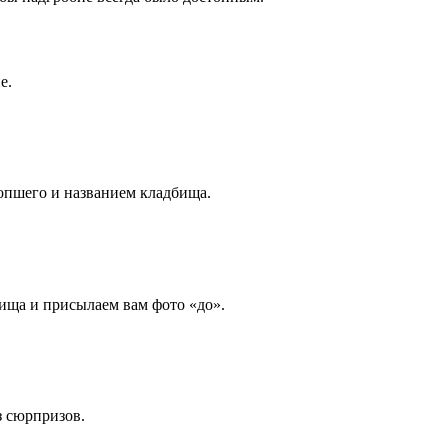
е.
опшего и названием кладбища.
ища и присылаем вам фото «до».
з сюрпризов.