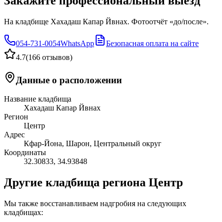
Закажите профессиональный выезд
На кладбище Хахадаш Капар Йвнах. Фотоотчёт «до/после».
054-731-0054
WhatsApp
Безопасная оплата на сайте
4.7
(
166 отзывов
)
Данные о расположении
Название кладбища
Хахадаш Капар Йвнах
Регион
Центр
Адрес
Кфар-Йона, Шарон, Центральный округ
Координаты
32.30833
,
34.93848
Другие кладбища региона Центр
Мы также восстанавливаем надгробия на следующих
кладбищах: