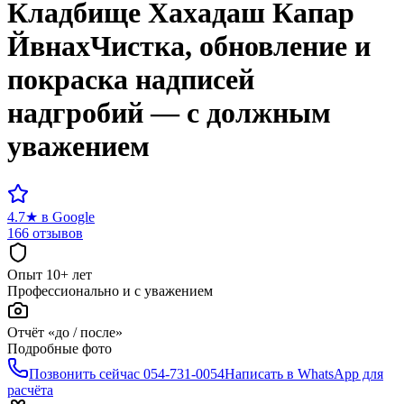
Кладбище
Хахадаш Капар
Йвнах
Чистка, обновление и
покраска надписей
надгробий — с должным
уважением
4.7
★
в Google
166 отзывов
Опыт 10+ лет
Профессионально и с уважением
Отчёт «до / после»
Подробные фото
Позвонить сейчас
054-731-0054
Написать в WhatsApp для
расчёта