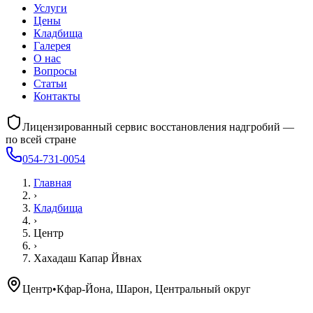
Услуги
Цены
Кладбища
Галерея
О нас
Вопросы
Статьи
Контакты
Лицензированный сервис восстановления надгробий —
по всей стране
054-731-0054
Главная
›
Кладбища
›
Центр
›
Хахадаш Капар Йвнах
Центр
•
Кфар-Йона, Шарон, Центральный округ