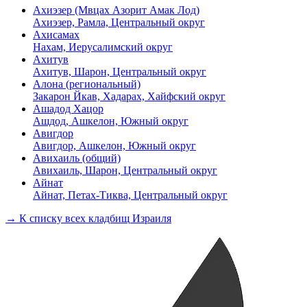
Ахиэзер (Мвцах Азорит Амак Лод)
Ахиэзер, Рамла, Центральный округ
Ахисамах
Нахам, Иерусалимский округ
Ахитув
Ахитув, Шарон, Центральный округ
Алона (региональный)
Закарон Йкав, Хадарах, Хайфский округ
Ашадод Хацор
Ашдод, Ашкелон, Южный округ
Авигдор
Авигдор, Ашкелон, Южный округ
Авихаиль (общий)
Авихаиль, Шарон, Центральный округ
Айнат
Айнат, Петах-Тиква, Центральный округ
→ К списку всех кладбищ Израиля