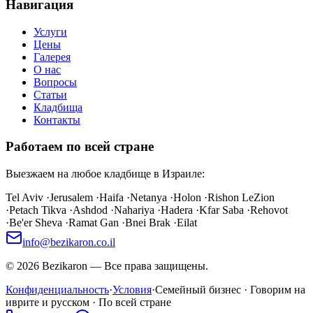
Навигация
Услуги
Цены
Галерея
О нас
Вопросы
Статьи
Кладбища
Контакты
Работаем по всей стране
Выезжаем на любое кладбище в Израиле:
Tel Aviv
·
Jerusalem
·
Haifa
·
Netanya
·
Holon
·
Rishon LeZion
·
Petach Tikva
·
Ashdod
·
Nahariya
·
Hadera
·
Kfar Saba
·
Rehovot
·
Be'er Sheva
·
Ramat Gan
·
Bnei Brak
·
Eilat
info@bezikaron.co.il
©
2026
Bezikaron
—
Все права защищены.
Конфиденциальность
·
Условия
·
Семейный бизнес · Говорим на
иврите и русском · По всей стране