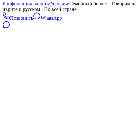
Конфиденциальность
·
Условия
·
Семейный бизнес · Говорим на
иврите и русском · По всей стране
Позвонить
WhatsApp