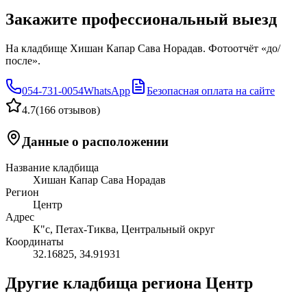
Закажите профессиональный выезд
На кладбище Хишан Капар Сава Норадав. Фотоотчёт «до/
после».
054-731-0054
WhatsApp
Безопасная оплата на сайте
4.7
(
166 отзывов
)
Данные о расположении
Название кладбища
Хишан Капар Сава Норадав
Регион
Центр
Адрес
К"с, Петах-Тиква, Центральный округ
Координаты
32.16825
,
34.91931
Другие кладбища региона Центр