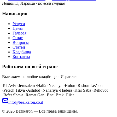
Нетания, Израиль · по всей стране
Навигация
Услуги
Цены
Галерея
О нас
Вопросы
Статьи
Кладбища
Контакты
Работаем по всей стране
Выезжаем на любое кладбище в Израиле:
Tel Aviv
·
Jerusalem
·
Haifa
·
Netanya
·
Holon
·
Rishon LeZion
·
Petach Tikva
·
Ashdod
·
Nahariya
·
Hadera
·
Kfar Saba
·
Rehovot
·
Be'er Sheva
·
Ramat Gan
·
Bnei Brak
·
Eilat
info@bezikaron.co.il
©
2026
Bezikaron
—
Все права защищены.