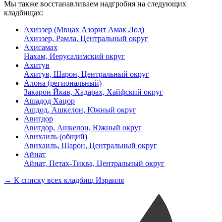
Мы также восстанавливаем надгробия на следующих
кладбищах:
Ахиэзер (Мвцах Азорит Амак Лод)
Ахиэзер, Рамла, Центральный округ
Ахисамах
Нахам, Иерусалимский округ
Ахитув
Ахитув, Шарон, Центральный округ
Алона (региональный)
Закарон Йкав, Хадарах, Хайфский округ
Ашадод Хацор
Ашдод, Ашкелон, Южный округ
Авигдор
Авигдор, Ашкелон, Южный округ
Авихаиль (общий)
Авихаиль, Шарон, Центральный округ
Айнат
Айнат, Петах-Тиква, Центральный округ
→ К списку всех кладбищ Израиля