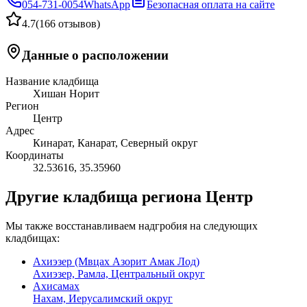
054-731-0054
WhatsApp
Безопасная оплата на сайте
4.7
(
166 отзывов
)
Данные о расположении
Название кладбища
Хишан Норит
Регион
Центр
Адрес
Кинарат, Канарат, Северный округ
Координаты
32.53616
,
35.35960
Другие кладбища региона Центр
Мы также восстанавливаем надгробия на следующих
кладбищах:
Ахиэзер (Мвцах Азорит Амак Лод)
Ахиэзер, Рамла, Центральный округ
Ахисамах
Нахам, Иерусалимский округ