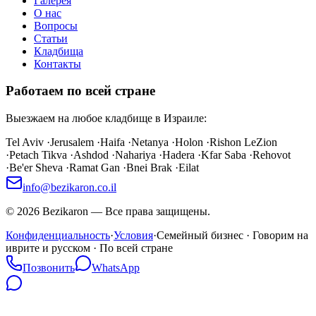
Галерея
О нас
Вопросы
Статьи
Кладбища
Контакты
Работаем по всей стране
Выезжаем на любое кладбище в Израиле:
Tel Aviv
·
Jerusalem
·
Haifa
·
Netanya
·
Holon
·
Rishon LeZion
·
Petach Tikva
·
Ashdod
·
Nahariya
·
Hadera
·
Kfar Saba
·
Rehovot
·
Be'er Sheva
·
Ramat Gan
·
Bnei Brak
·
Eilat
info@bezikaron.co.il
©
2026
Bezikaron
—
Все права защищены.
Конфиденциальность
·
Условия
·
Семейный бизнес · Говорим на
иврите и русском · По всей стране
Позвонить
WhatsApp