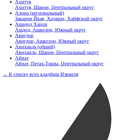
Ахитув
Ахитув, Шарон, Центральный округ
Алона (региональный)
Закарон Йкав, Хадарах, Хайфский округ
Ашадод Хацор
Ашдод, Ашкелон, Южный округ
Авигдор
Авигдор, Ашкелон, Южный округ
Авихаиль (общий)
Авихаиль, Шарон, Центральный округ
Айнат
Айнат, Петах-Тиква, Центральный округ
→ К списку всех кладбищ Израиля