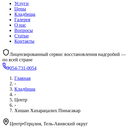
Услуги
Цены
Кладбища
Галерея
О нас
Вопросы
Статьи
Контакты
Лицензированный сервис восстановления надгробий —
по всей стране
054-731-0054
Главная
›
Кладбища
›
Центр
›
Хишан Хахарацалих Пинасакар
Центр
•
Герцлия, Тель-Авивский округ