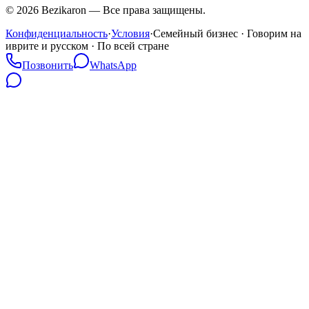
©
2026
Bezikaron
—
Все права защищены.
Конфиденциальность
·
Условия
·
Семейный бизнес · Говорим на
иврите и русском · По всей стране
Позвонить
WhatsApp