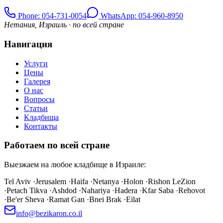
Phone
: 054-731-0054
WhatsApp: 054-960-8950
Нетания, Израиль · по всей стране
Навигация
Услуги
Цены
Галерея
О нас
Вопросы
Статьи
Кладбища
Контакты
Работаем по всей стране
Выезжаем на любое кладбище в Израиле:
Tel Aviv
·
Jerusalem
·
Haifa
·
Netanya
·
Holon
·
Rishon LeZion
·
Petach Tikva
·
Ashdod
·
Nahariya
·
Hadera
·
Kfar Saba
·
Rehovot
·
Be'er Sheva
·
Ramat Gan
·
Bnei Brak
·
Eilat
info@bezikaron.co.il