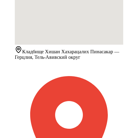
Кладбище
Хишан Хахарацалих Пинасакар
—
Герцлия, Тель-Авивский округ