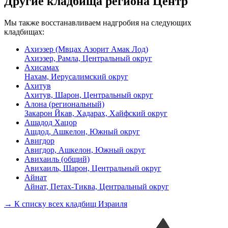
Другие кладбища региона Центр
Мы также восстанавливаем надгробия на следующих
кладбищах:
Ахиэзер (Мвцах Азорит Амак Лод)
Ахиэзер, Рамла, Центральный округ
Ахисамах
Нахам, Иерусалимский округ
Ахитув
Ахитув, Шарон, Центральный округ
Алона (региональный)
Закарон Йкав, Хадарах, Хайфский округ
Ашадод Хацор
Ашдод, Ашкелон, Южный округ
Авигдор
Авигдор, Ашкелон, Южный округ
Авихаиль (общий)
Авихаиль, Шарон, Центральный округ
Айнат
Айнат, Петах-Тиква, Центральный округ
→ К списку всех кладбищ Израиля