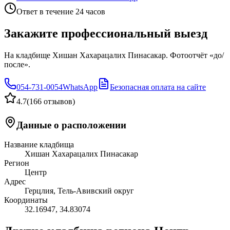
Ответ в течение 24 часов
Закажите профессиональный выезд
На кладбище Хишан Хахарацалих Пинасакар. Фотоотчёт «до/
после».
054-731-0054
WhatsApp
Безопасная оплата на сайте
4.7
(
166 отзывов
)
Данные о расположении
Название кладбища
Хишан Хахарацалих Пинасакар
Регион
Центр
Адрес
Герцлия, Тель-Авивский округ
Координаты
32.16947
,
34.83074