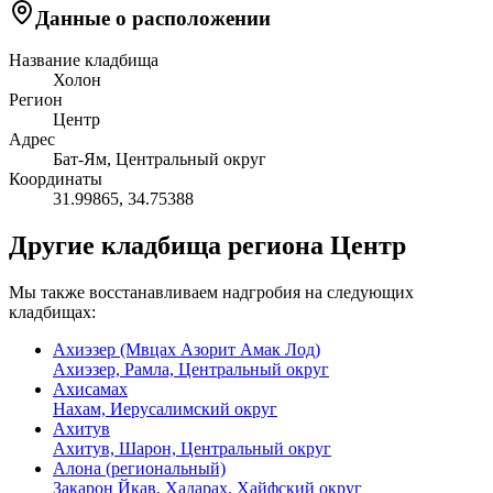
Данные о расположении
Название кладбища
Холон
Регион
Центр
Адрес
Бат-Ям, Центральный округ
Координаты
31.99865
,
34.75388
Другие кладбища региона Центр
Мы также восстанавливаем надгробия на следующих
кладбищах:
Ахиэзер (Мвцах Азорит Амак Лод)
Ахиэзер, Рамла, Центральный округ
Ахисамах
Нахам, Иерусалимский округ
Ахитув
Ахитув, Шарон, Центральный округ
Алона (региональный)
Закарон Йкав, Хадарах, Хайфский округ