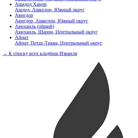
Ашадод Хацор
Ашдод, Ашкелон, Южный округ
Авигдор
Авигдор, Ашкелон, Южный округ
Авихаиль (общий)
Авихаиль, Шарон, Центральный округ
Айнат
Айнат, Петах-Тиква, Центральный округ
→ К списку всех кладбищ Израиля