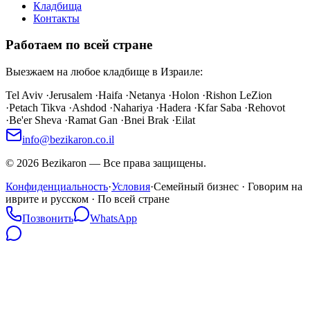
Кладбища
Контакты
Работаем по всей стране
Выезжаем на любое кладбище в Израиле:
Tel Aviv
·
Jerusalem
·
Haifa
·
Netanya
·
Holon
·
Rishon LeZion
·
Petach Tikva
·
Ashdod
·
Nahariya
·
Hadera
·
Kfar Saba
·
Rehovot
·
Be'er Sheva
·
Ramat Gan
·
Bnei Brak
·
Eilat
info@bezikaron.co.il
©
2026
Bezikaron
—
Все права защищены.
Конфиденциальность
·
Условия
·
Семейный бизнес · Говорим на
иврите и русском · По всей стране
Позвонить
WhatsApp