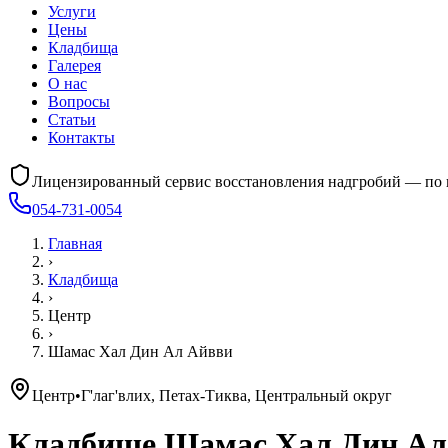
Услуги
Цены
Кладбища
Галерея
О нас
Вопросы
Статьи
Контакты
Лицензированный сервис восстановления надгробий — по 
054-731-0054
Главная
›
Кладбища
›
Центр
›
Шамас Хал Дин Ал Айвви
Центр
•
Г'лаг'влих, Петах-Тиква, Центральный округ
Кладбище
Шамас Хал Дин Ал