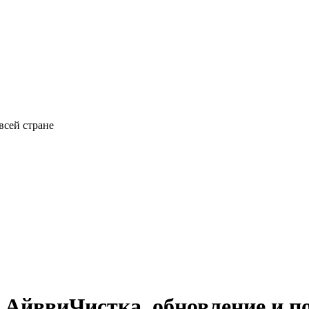
всей стране
 Айвви
Чистка, обновление и п