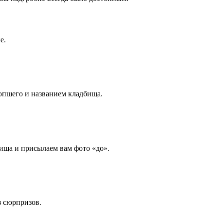
е.
опшего и названием кладбища.
ища и присылаем вам фото «до».
з сюрпризов.