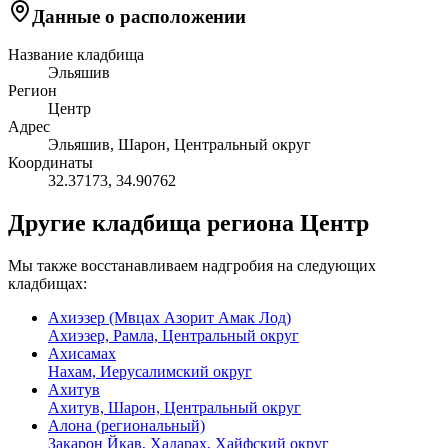
Данные о расположении
Название кладбища
Эльяшив
Регион
Центр
Адрес
Эльяшив, Шарон, Центральный округ
Координаты
32.37173
,
34.90762
Другие кладбища региона Центр
Мы также восстанавливаем надгробия на следующих
кладбищах:
Ахиэзер (Мвцах Азорит Амак Лод)
Ахиэзер, Рамла, Центральный округ
Ахисамах
Нахам, Иерусалимский округ
Ахитув
Ахитув, Шарон, Центральный округ
Алона (региональный)
Закарон Йкав, Хадарах, Хайфский округ