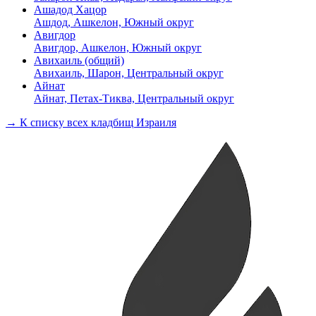
Ашадод Хацор
Ашдод, Ашкелон, Южный округ
Авигдор
Авигдор, Ашкелон, Южный округ
Авихаиль (общий)
Авихаиль, Шарон, Центральный округ
Айнат
Айнат, Петах-Тиква, Центральный округ
→ К списку всех кладбищ Израиля