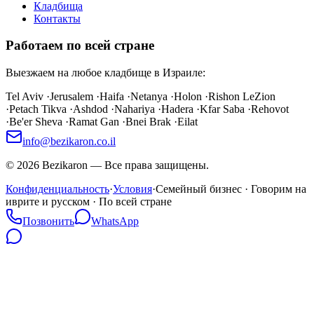
Кладбища
Контакты
Работаем по всей стране
Выезжаем на любое кладбище в Израиле:
Tel Aviv
·
Jerusalem
·
Haifa
·
Netanya
·
Holon
·
Rishon LeZion
·
Petach Tikva
·
Ashdod
·
Nahariya
·
Hadera
·
Kfar Saba
·
Rehovot
·
Be'er Sheva
·
Ramat Gan
·
Bnei Brak
·
Eilat
info@bezikaron.co.il
©
2026
Bezikaron
—
Все права защищены.
Конфиденциальность
·
Условия
·
Семейный бизнес · Говорим на
иврите и русском · По всей стране
Позвонить
WhatsApp