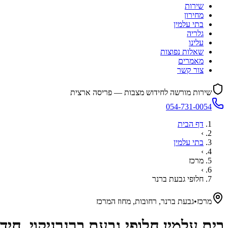
שירות
מחירון
בתי עלמין
גלריה
עלינו
שאלות נפוצות
מאמרים
צור קשר
שירות מורשה לחידוש מצבות — פריסה ארצית
054-731-0054
דף הבית
›
בתי עלמין
›
מרכז
›
חלופי גבעת ברנר
מרכז
•
גבעת ברנר, רחובות, מחוז המרכז
בית עלמין
חלופי גבעת ברנר
ניקוי, חי