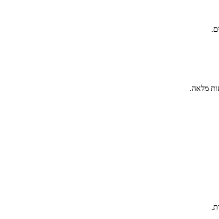
ם.
ות מלאה.
ת.