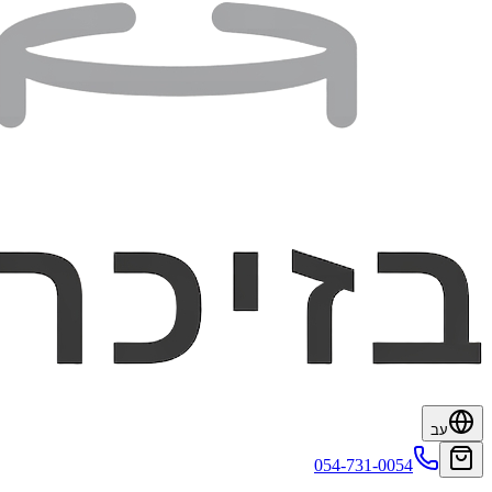
עב
054-731-0054