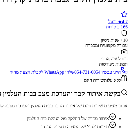
4.7
★
בגוגל
166 ביקורות
10+ שנות ניסיון
עבודה מקצועית ומכבדת
דוח לפני / אחרי
תמונות מפורטות
חייגו עכשיו
054-731-0054
שלחו WhatsApp לקבלת הצעת מחיר
ללא עלות
שירות חינם
בקשת איתור קבר והערכת מצב בבית העלמין ח
אנחנו מציעים שירות חינם של איתור הקבר בבית העלמין והערכת מצבה של
איתור מדויק של החלקה מול הנהלת בית העלמין
תמונות 'לפני' של המצבה במצבה הנוכחי