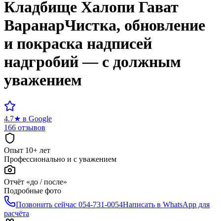
Кладбище
Халопи Гават
Варанар
Чистка, обновление
и покраска надписей
надгробий — с должным
уважением
4.7
★
в Google
166 отзывов
Опыт 10+ лет
Профессионально и с уважением
Отчёт «до / после»
Подробные фото
Позвонить сейчас
054-731-0054
Написать в WhatsApp для
расчёта