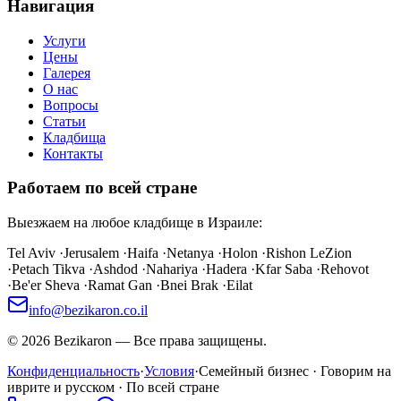
Навигация
Услуги
Цены
Галерея
О нас
Вопросы
Статьи
Кладбища
Контакты
Работаем по всей стране
Выезжаем на любое кладбище в Израиле:
Tel Aviv
·
Jerusalem
·
Haifa
·
Netanya
·
Holon
·
Rishon LeZion
·
Petach Tikva
·
Ashdod
·
Nahariya
·
Hadera
·
Kfar Saba
·
Rehovot
·
Be'er Sheva
·
Ramat Gan
·
Bnei Brak
·
Eilat
info@bezikaron.co.il
©
2026
Bezikaron
—
Все права защищены.
Конфиденциальность
·
Условия
·
Семейный бизнес · Говорим на
иврите и русском · По всей стране