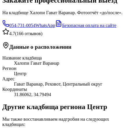
Закажите профессиональный выезд
На кладбище Халопи Гават Варанар. Фотоотчёт «до/после».
054-731-0054
WhatsApp
Безопасная оплата на сайте
4.7
(
166 отзывов
)
Данные о расположении
Название кладбища
Халопи Гават Варанар
Регион
Центр
Адрес
Гават Варанар, Реховот, Центральный округ
Координаты
31.86062
,
34.79494
Другие кладбища региона Центр
Мы также восстанавливаем надгробия на следующих
кладбищах: