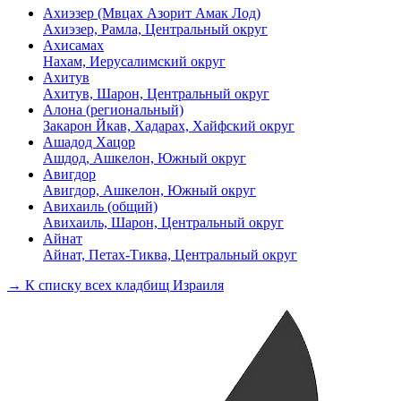
Ахиэзер (Мвцах Азорит Амак Лод)
Ахиэзер, Рамла, Центральный округ
Ахисамах
Нахам, Иерусалимский округ
Ахитув
Ахитув, Шарон, Центральный округ
Алона (региональный)
Закарон Йкав, Хадарах, Хайфский округ
Ашадод Хацор
Ашдод, Ашкелон, Южный округ
Авигдор
Авигдор, Ашкелон, Южный округ
Авихаиль (общий)
Авихаиль, Шарон, Центральный округ
Айнат
Айнат, Петах-Тиква, Центральный округ
→ К списку всех кладбищ Израиля