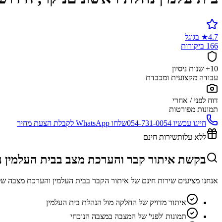
4.7
★
בגוגל
166 ביקורות
10+ שנות ניסיון
עבודה מקצועית ומכבדת
דוח לפני / אחרי
תמונות מפורטות
חייגו עכשיו
054-731-0054
שלחו WhatsApp לקבלת הצעת מחיר
ללא עלות
שירות חינם
בקשת איתור קבר והערכת מצב בבית העלמין נ
אנחנו מציעים שירות חינם של איתור הקבר בבית העלמין והערכת מצבה של
איתור מדויק של החלקה מול הנהלת בית העלמין
תמונות 'לפני' של המצבה במצבה הנוכחי