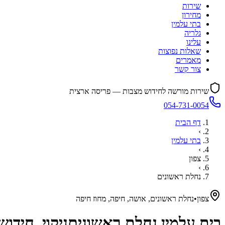
שירות
מחירון
בתי עלמין
גלריה
עלינו
שאלות נפוצות
מאמרים
צור קשר
שירות מורשה לחידוש מצבות — פריסה ארצית
054-731-0054
דף הבית
›
בתי עלמין
›
צפון
›
נחלת ראשונים
צפון
•
נחלת ראשונים, אושה, חיפה, מחוז חיפה
בית עלמין
נחלת ראשונים
ניקוי, חידו