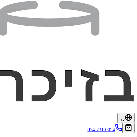
עב
054-731-0054