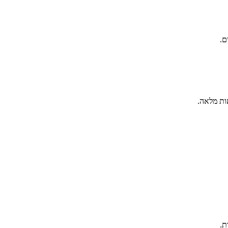
ם.
ות מלאה.
ת.