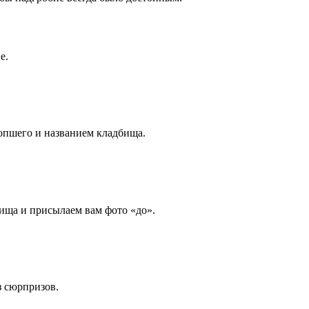
е.
опшего и названием кладбища.
ища и присылаем вам фото «до».
з сюрпризов.