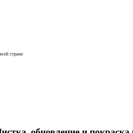
всей стране
истка, обновление и покраска