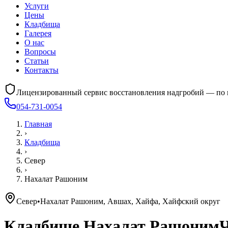
Услуги
Цены
Кладбища
Галерея
О нас
Вопросы
Статьи
Контакты
Лицензированный сервис восстановления надгробий — по 
054-731-0054
Главная
›
Кладбища
›
Север
›
Нахалат Рашоним
Север
•
Нахалат Рашоним, Авшах, Хайфа, Хайфский округ
Кладбище
Нахалат Рашоним
Ч