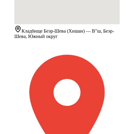
Кладбище
Беэр-Шева (Хишан)
— В"ш, Беэр-
Шева, Южный округ