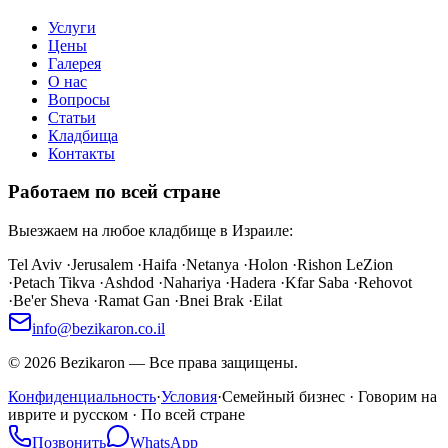
Услуги
Цены
Галерея
О нас
Вопросы
Статьи
Кладбища
Контакты
Работаем по всей стране
Выезжаем на любое кладбище в Израиле:
Tel Aviv
·
Jerusalem
·
Haifa
·
Netanya
·
Holon
·
Rishon LeZion
·
Petach Tikva
·
Ashdod
·
Nahariya
·
Hadera
·
Kfar Saba
·
Rehovot
·
Be'er Sheva
·
Ramat Gan
·
Bnei Brak
·
Eilat
info@bezikaron.co.il
©
2026
Bezikaron
—
Все права защищены.
Конфиденциальность
·
Условия
·
Семейный бизнес · Говорим на
иврите и русском · По всей стране
Позвонить
WhatsApp