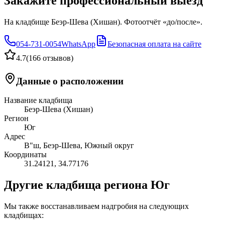
Закажите профессиональный выезд
На кладбище Беэр-Шева (Хишан). Фотоотчёт «до/после».
054-731-0054
WhatsApp
Безопасная оплата на сайте
4.7
(
166 отзывов
)
Данные о расположении
Название кладбища
Беэр-Шева (Хишан)
Регион
Юг
Адрес
В"ш, Беэр-Шева, Южный округ
Координаты
31.24121
,
34.77176
Другие кладбища региона Юг
Мы также восстанавливаем надгробия на следующих
кладбищах: