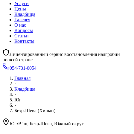
Услуги
Цены
Кладбища
Галерея
О нас
Вопросы
Статьи
Контакты
Лицензированный сервис восстановления надгробий —
по всей стране
054-731-0054
Главная
›
Кладбища
›
Юг
›
Беэр-Шева (Хишан)
Юг
•
В"ш, Беэр-Шева, Южный округ