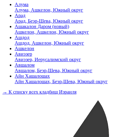
Алума
Алума, Ашкелон, Южный округ
Арад
Арад, Беэр-Шева, Южный округ
Ашакалон Даром (новый)
Ашкелон, Ашкелон, Южный округ
Ашдод
Ашдод, Ашкелон, Южный округ
Ашкелон
Авиэзер
Авиэзер, Иерусалимский округ
Авшалом
Авшалом, Беэр-Шева, Южный округ
Айн Хашалошах
Айн Хашалошах, Беэр-Шева, Южный округ
→ К списку всех кладбищ Израиля