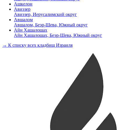
Ашкелон
Авиэзер
Авиэзер, Иерусалимский округ
Авшалом
Авшалом, Беэр-Шева, Южный округ
Айн Хашалошах
Айн Хашалошах, Беэр-Шева, Южный округ
→ К списку всех кладбищ Израиля