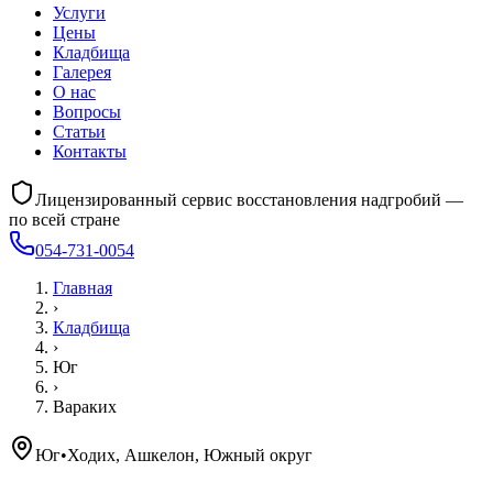
Услуги
Цены
Кладбища
Галерея
О нас
Вопросы
Статьи
Контакты
Лицензированный сервис восстановления надгробий —
по всей стране
054-731-0054
Главная
›
Кладбища
›
Юг
›
Вараких
Юг
•
Ходих, Ашкелон, Южный округ