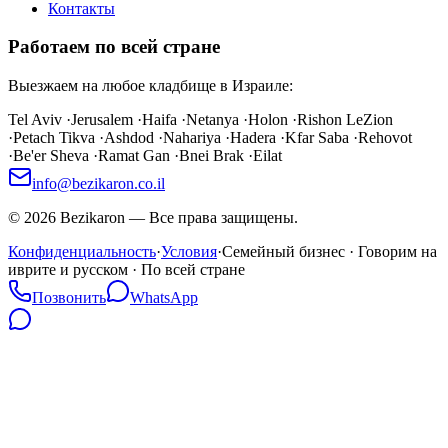
Контакты
Работаем по всей стране
Выезжаем на любое кладбище в Израиле:
Tel Aviv
·
Jerusalem
·
Haifa
·
Netanya
·
Holon
·
Rishon LeZion
·
Petach Tikva
·
Ashdod
·
Nahariya
·
Hadera
·
Kfar Saba
·
Rehovot
·
Be'er Sheva
·
Ramat Gan
·
Bnei Brak
·
Eilat
info@bezikaron.co.il
©
2026
Bezikaron
—
Все права защищены.
Конфиденциальность
·
Условия
·
Семейный бизнес · Говорим на
иврите и русском · По всей стране
Позвонить
WhatsApp