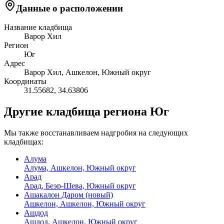
Данные о расположении
Название кладбища
Варор Хил
Регион
Юг
Адрес
Варор Хил, Ашкелон, Южный округ
Координаты
31.55682
,
34.63806
Другие кладбища региона Юг
Мы также восстанавливаем надгробия на следующих
кладбищах:
Алума
Алума, Ашкелон, Южный округ
Арад
Арад, Беэр-Шева, Южный округ
Ашакалон Даром (новый)
Ашкелон, Ашкелон, Южный округ
Ашдод
Ашдод, Ашкелон, Южный округ