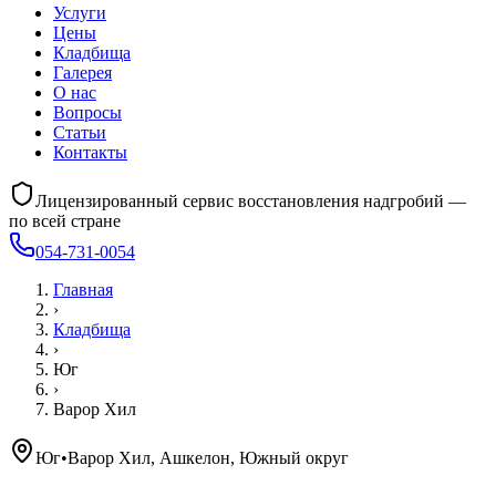
Услуги
Цены
Кладбища
Галерея
О нас
Вопросы
Статьи
Контакты
Лицензированный сервис восстановления надгробий —
по всей стране
054-731-0054
Главная
›
Кладбища
›
Юг
›
Варор Хил
Юг
•
Варор Хил, Ашкелон, Южный округ