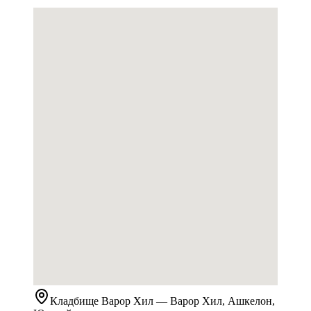
Кладбище
Варор Хил
— Варор Хил, Ашкелон,