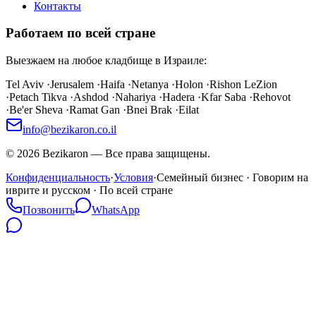
Контакты
Работаем по всей стране
Выезжаем на любое кладбище в Израиле:
Tel Aviv
·
Jerusalem
·
Haifa
·
Netanya
·
Holon
·
Rishon LeZion
·
Petach Tikva
·
Ashdod
·
Nahariya
·
Hadera
·
Kfar Saba
·
Rehovot
·
Be'er Sheva
·
Ramat Gan
·
Bnei Brak
·
Eilat
info@bezikaron.co.il
©
2026
Bezikaron
—
Все права защищены.
Конфиденциальность
·
Условия
·
Семейный бизнес · Говорим на
иврите и русском · По всей стране
Позвонить
WhatsApp