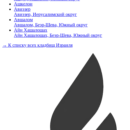
Ашкелон
Авиэзер
Авиэзер, Иерусалимский округ
Авшалом
Авшалом, Беэр-Шева, Южный округ
Айн Хашалошах
Айн Хашалошах, Беэр-Шева, Южный округ
→ К списку всех кладбищ Израиля