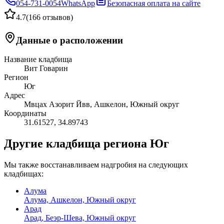
054-731-0054
WhatsApp
Безопасная оплата на сайте
4.7
(
166 отзывов
)
Данные о расположении
Название кладбища
Вит Говарин
Регион
Юг
Адрес
Мвцах Азорит Йвв, Ашкелон, Южный округ
Координаты
31.61527
,
34.89743
Другие кладбища региона Юг
Мы также восстанавливаем надгробия на следующих
кладбищах:
Алума
Алума, Ашкелон, Южный округ
Арад
Арад, Беэр-Шева, Южный округ