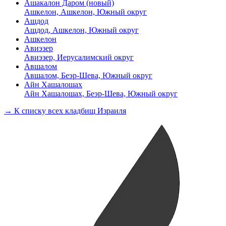
Ашакалон Даром (новый)
Ашкелон, Ашкелон, Южный округ
Ашдод
Ашдод, Ашкелон, Южный округ
Ашкелон
Авиэзер
Авиэзер, Иерусалимский округ
Авшалом
Авшалом, Беэр-Шева, Южный округ
Айн Хашалошах
Айн Хашалошах, Беэр-Шева, Южный округ
→ К списку всех кладбищ Израиля