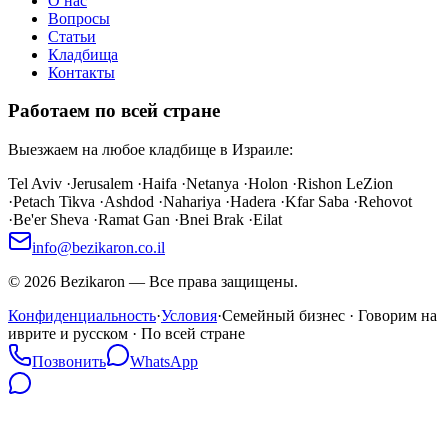
О нас
Вопросы
Статьи
Кладбища
Контакты
Работаем по всей стране
Выезжаем на любое кладбище в Израиле:
Tel Aviv
·
Jerusalem
·
Haifa
·
Netanya
·
Holon
·
Rishon LeZion
·
Petach Tikva
·
Ashdod
·
Nahariya
·
Hadera
·
Kfar Saba
·
Rehovot
·
Be'er Sheva
·
Ramat Gan
·
Bnei Brak
·
Eilat
info@bezikaron.co.il
©
2026
Bezikaron
—
Все права защищены.
Конфиденциальность
·
Условия
·
Семейный бизнес · Говорим на
иврите и русском · По всей стране
Позвонить
WhatsApp