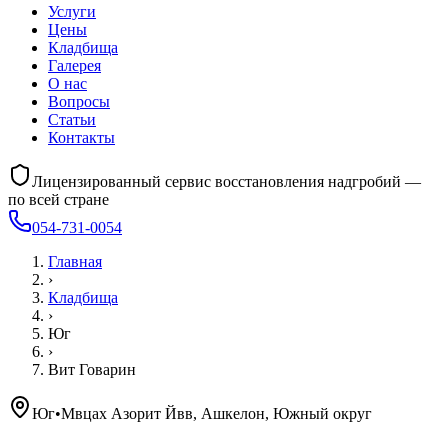
Услуги
Цены
Кладбища
Галерея
О нас
Вопросы
Статьи
Контакты
Лицензированный сервис восстановления надгробий —
по всей стране
054-731-0054
Главная
›
Кладбища
›
Юг
›
Вит Говарин
Юг
•
Мвцах Азорит Йвв, Ашкелон, Южный округ