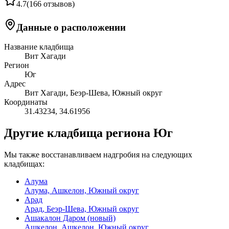
4.7
(
166 отзывов
)
Данные о расположении
Название кладбища
Вит Хагади
Регион
Юг
Адрес
Вит Хагади, Беэр-Шева, Южный округ
Координаты
31.43234
,
34.61956
Другие кладбища региона Юг
Мы также восстанавливаем надгробия на следующих
кладбищах:
Алума
Алума, Ашкелон, Южный округ
Арад
Арад, Беэр-Шева, Южный округ
Ашакалон Даром (новый)
Ашкелон, Ашкелон, Южный округ