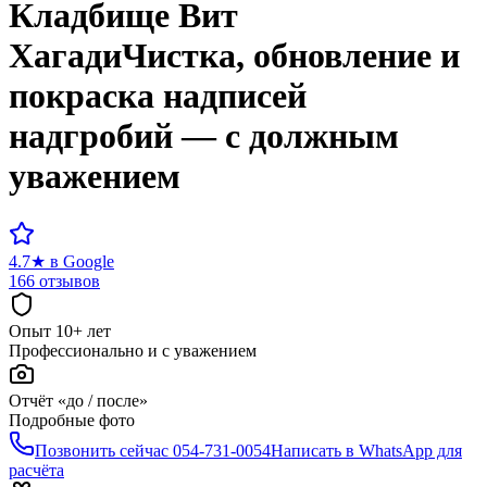
Кладбище
Вит
Хагади
Чистка, обновление и
покраска надписей
надгробий — с должным
уважением
4.7
★
в Google
166 отзывов
Опыт 10+ лет
Профессионально и с уважением
Отчёт «до / после»
Подробные фото
Позвонить сейчас
054-731-0054
Написать в WhatsApp для
расчёта