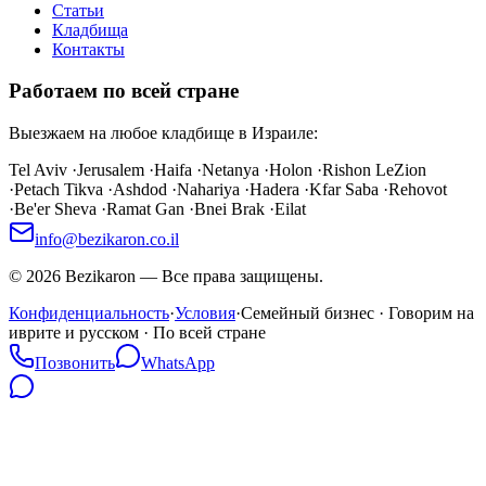
Статьи
Кладбища
Контакты
Работаем по всей стране
Выезжаем на любое кладбище в Израиле:
Tel Aviv
·
Jerusalem
·
Haifa
·
Netanya
·
Holon
·
Rishon LeZion
·
Petach Tikva
·
Ashdod
·
Nahariya
·
Hadera
·
Kfar Saba
·
Rehovot
·
Be'er Sheva
·
Ramat Gan
·
Bnei Brak
·
Eilat
info@bezikaron.co.il
©
2026
Bezikaron
—
Все права защищены.
Конфиденциальность
·
Условия
·
Семейный бизнес · Говорим на
иврите и русском · По всей стране
Позвонить
WhatsApp