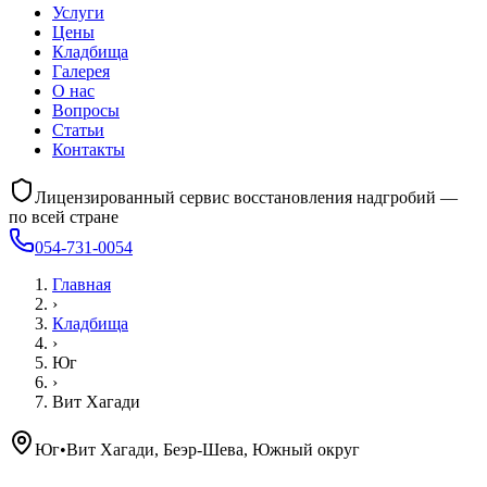
Услуги
Цены
Кладбища
Галерея
О нас
Вопросы
Статьи
Контакты
Лицензированный сервис восстановления надгробий —
по всей стране
054-731-0054
Главная
›
Кладбища
›
Юг
›
Вит Хагади
Юг
•
Вит Хагади, Беэр-Шева, Южный округ