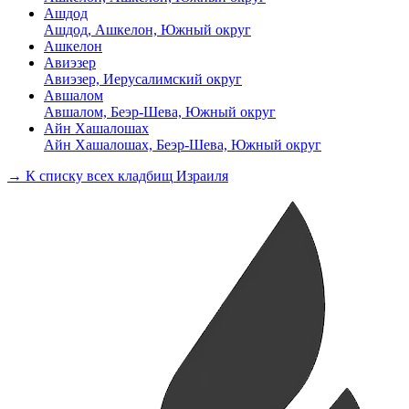
Ашдод
Ашдод, Ашкелон, Южный округ
Ашкелон
Авиэзер
Авиэзер, Иерусалимский округ
Авшалом
Авшалом, Беэр-Шева, Южный округ
Айн Хашалошах
Айн Хашалошах, Беэр-Шева, Южный округ
→ К списку всех кладбищ Израиля