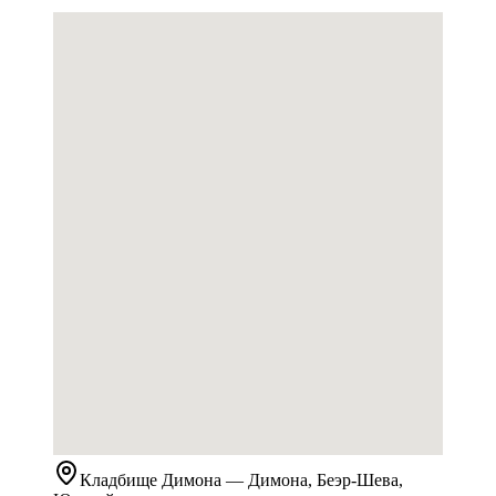
Кладбище
Димона
— Димона, Беэр-Шева,