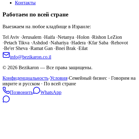
Контакты
Работаем по всей стране
Выезжаем на любое кладбище в Израиле:
Tel Aviv
·
Jerusalem
·
Haifa
·
Netanya
·
Holon
·
Rishon LeZion
·
Petach Tikva
·
Ashdod
·
Nahariya
·
Hadera
·
Kfar Saba
·
Rehovot
·
Be'er Sheva
·
Ramat Gan
·
Bnei Brak
·
Eilat
info@bezikaron.co.il
©
2026
Bezikaron
—
Все права защищены.
Конфиденциальность
·
Условия
·
Семейный бизнес · Говорим на
иврите и русском · По всей стране
Позвонить
WhatsApp