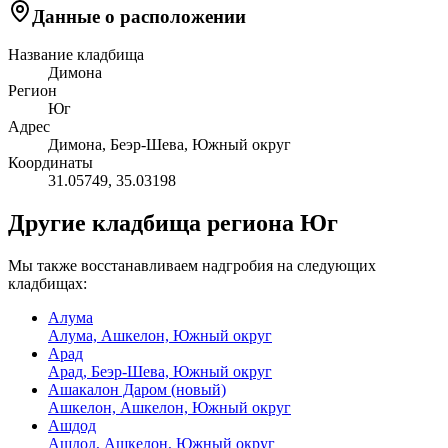
Данные о расположении
Название кладбища
Димона
Регион
Юг
Адрес
Димона, Беэр-Шева, Южный округ
Координаты
31.05749
,
35.03198
Другие кладбища региона Юг
Мы также восстанавливаем надгробия на следующих
кладбищах:
Алума
Алума, Ашкелон, Южный округ
Арад
Арад, Беэр-Шева, Южный округ
Ашакалон Даром (новый)
Ашкелон, Ашкелон, Южный округ
Ашдод
Ашдод, Ашкелон, Южный округ