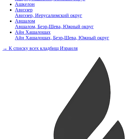
Ашкелон
Авиэзер
Авиэзер, Иерусалимский округ
Авшалом
Авшалом, Беэр-Шева, Южный округ
Айн Хашалошах
Айн Хашалошах, Беэр-Шева, Южный округ
→ К списку всех кладбищ Израиля