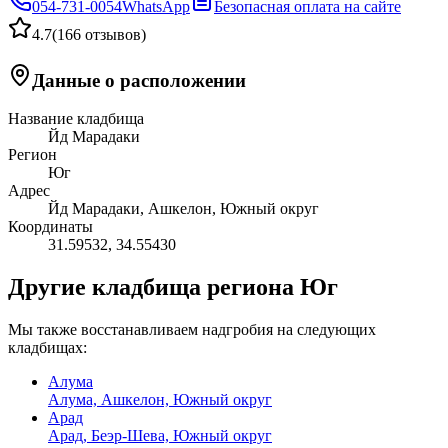
054-731-0054
WhatsApp
Безопасная оплата на сайте
4.7
(
166 отзывов
)
Данные о расположении
Название кладбища
Йд Марадаки
Регион
Юг
Адрес
Йд Марадаки, Ашкелон, Южный округ
Координаты
31.59532
,
34.55430
Другие кладбища региона Юг
Мы также восстанавливаем надгробия на следующих
кладбищах:
Алума
Алума, Ашкелон, Южный округ
Арад
Арад, Беэр-Шева, Южный округ