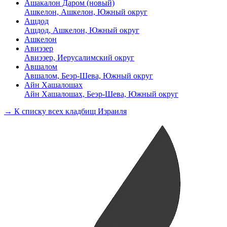
Ашакалон Даром (новый)
Ашкелон, Ашкелон, Южный округ
Ашдод
Ашдод, Ашкелон, Южный округ
Ашкелон
Авиэзер
Авиэзер, Иерусалимский округ
Авшалом
Авшалом, Беэр-Шева, Южный округ
Айн Хашалошах
Айн Хашалошах, Беэр-Шева, Южный округ
→ К списку всех кладбищ Израиля