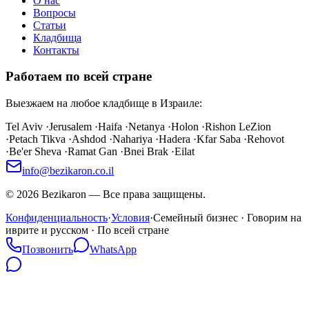
О нас
Вопросы
Статьи
Кладбища
Контакты
Работаем по всей стране
Выезжаем на любое кладбище в Израиле:
Tel Aviv
·
Jerusalem
·
Haifa
·
Netanya
·
Holon
·
Rishon LeZion
·
Petach Tikva
·
Ashdod
·
Nahariya
·
Hadera
·
Kfar Saba
·
Rehovot
·
Be'er Sheva
·
Ramat Gan
·
Bnei Brak
·
Eilat
info@bezikaron.co.il
©
2026
Bezikaron
—
Все права защищены.
Конфиденциальность
·
Условия
·
Семейный бизнес · Говорим на
иврите и русском · По всей стране
Позвонить
WhatsApp