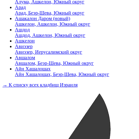
Алума, Ашкелон, Южный округ
Арад
Арад, Беэр-Шева, Южный округ
Ашакалон Даром (новый)
Ашкелон, Ашкелон, Южный округ
Ашдод
Ашдод, Ашкелон, Южный округ
Ашкелон
Авиэзер
Авиэзер, Иерусалимский округ
Авшалом
Авшалом, Беэр-Шева, Южный округ
Айн Хашалошах
Айн Хашалошах, Беэр-Шева, Южный округ
→ К списку всех кладбищ Израиля