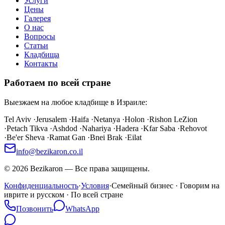
Услуги
Цены
Галерея
О нас
Вопросы
Статьи
Кладбища
Контакты
Работаем по всей стране
Выезжаем на любое кладбище в Израиле:
Tel Aviv
·
Jerusalem
·
Haifa
·
Netanya
·
Holon
·
Rishon LeZion
·
Petach Tikva
·
Ashdod
·
Nahariya
·
Hadera
·
Kfar Saba
·
Rehovot
·
Be'er Sheva
·
Ramat Gan
·
Bnei Brak
·
Eilat
info@bezikaron.co.il
©
2026
Bezikaron
—
Все права защищены.
Конфиденциальность
·
Условия
·
Семейный бизнес · Говорим на
иврите и русском · По всей стране
Позвонить
WhatsApp