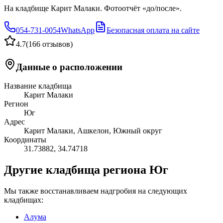
На кладбище Карит Малаки. Фотоотчёт «до/после».
054-731-0054
WhatsApp
Безопасная оплата на сайте
4.7
(
166 отзывов
)
Данные о расположении
Название кладбища
Карит Малаки
Регион
Юг
Адрес
Карит Малаки, Ашкелон, Южный округ
Координаты
31.73882
,
34.74718
Другие кладбища региона Юг
Мы также восстанавливаем надгробия на следующих
кладбищах:
Алума